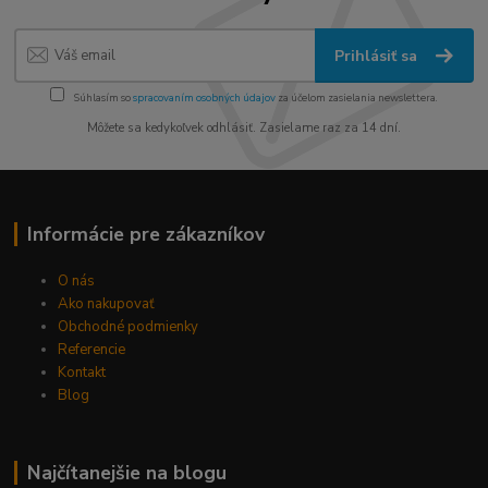
Prihlásiť sa
Súhlasím so
spracovaním osobných údajov
za účelom zasielania newslettera.
Môžete sa kedykoľvek odhlásiť. Zasielame raz za 14 dní.
Informácie pre zákazníkov
O nás
Ako nakupovať
Obchodné podmienky
Referencie
Kontakt
Blog
Najčítanejšie na blogu