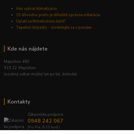
Ako vybrať klimatizáciu
10 dôvodov prečo je dôležitá správna inštalácia
Oplatí sa klimatizáciou kúriť?
Tepelné čerpadlo - zorientujte sa v ponuke
Kde nás nájdete
Majcichov 480
919 22 Majcichov
(osobný odber možný len po tel. dohode)
Kontakty
Zákaznícka podpora
0948 242 067
(Po-Pia, 8-15 hod.)