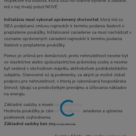
respektíve iná budova, ktorá slúži na rodinné bývanie a žiadateľ
má v nej trvalý pobyt NOVÉ
Inštaláciu musí vykonať oprávnený zhotoviteľ
, ktorý má so
SIEA podpísanú zmluvu najneskôr k termínu podania žiadosti o
preplatenie poukážky. Inštalované zariadenie sa musí nachádzať v
zozname oprávnených zariadení najneskôr k termínu podania
žiadosti o preplatenie poukážky.
Pomoc je určená pre domácnosti, preto nehnuteľnosť nesmie byť
vo vlastníctve alebo spoluvlastníctve právnickej osoby a nesmie
byť vedená v obchodnom majetku akéhokoľvek podnikateľského
subjektu. Stanovené sú aj podmienky, za akých je možné získať
podporu pre nehnuteľnosť, v ktorej je vykonávaná hospodárska
činnosť, týkajú sa predovšetkým prenájmu a účtovania nákladov
na energiu.
Základné sadzby a maximálne príspevky
Hodnota poukážky je závislá od výkonu zariadenia a splnenia
podmienok zvýhodnenia.
Základné sadzby bez zvýhodnenia: