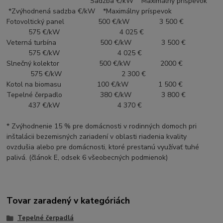
Sadzba €/kW Maximálny príspevok
*Zvýhodnená sadzba €/kW *Maximálny príspevok
Fotovoltický panel 500 €/kW 3 500 €
575 €/kW 4 025 €
Veterná turbína 500 €/kW 3 500 €
575 €/kW 4 025 €
Slnečný kolektor 500 €/kW 2000 €
575 €/kW 2 300 €
Kotol na biomasu 100 €/kW 1 500 €
Tepelné čerpadlo 380 €/kW 3 800 €
437 €/kW 4 370 €
* Zvýhodnenie 15 % pre domácnosti v rodinných domoch pri
inštalácii bezemisných zariadení v oblasti riadenia kvality
ovzdušia alebo pre domácnosti, ktoré prestanú využívať tuhé
palivá. (článok E, odsek 6 všeobecných podmienok)
Tovar zaradený v kategóriách
Tepelné čerpadlá