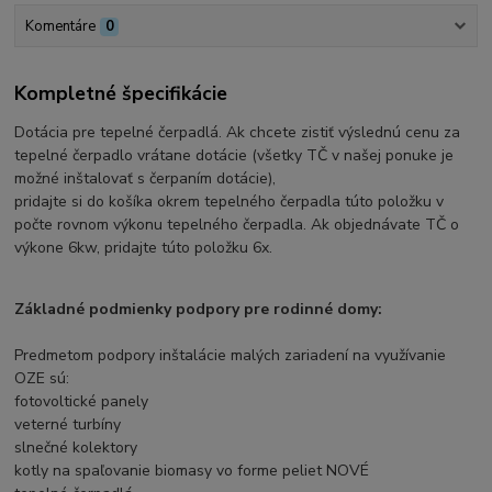
Komentáre
0
Kompletné špecifikácie
Dotácia pre tepelné čerpadlá. Ak chcete zistiť výslednú cenu za
tepelné čerpadlo vrátane dotácie (všetky TČ v našej ponuke je
možné inštalovať s čerpaním dotácie),
pridajte si do košíka okrem tepelného čerpadla túto položku v
počte rovnom výkonu tepelného čerpadla. Ak objednávate TČ o
výkone 6kw, pridajte túto položku 6x.
Základné podmienky podpory pre rodinné domy:
Predmetom podpory inštalácie malých zariadení na využívanie
OZE sú:
fotovoltické panely
veterné turbíny
slnečné kolektory
kotly na spaľovanie biomasy vo forme peliet NOVÉ