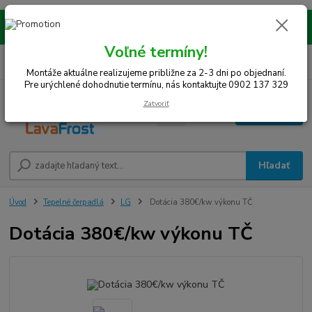
Montáže realizujeme na celom západe SR! Kraje TT, BA, NR, TN, vrátane
okresov SE, MY, TO, NZ, DS, GA.
Voľné termíny!
0
ks
0948 242 067
EUR
za
0 €
(Po-Pia, 8-15 hod.)
Montáže aktuálne realizujeme približne za 2-3 dni po objednaní.
Pre urýchlené dohodnutie termínu, nás kontaktujte 0902 137 329
Zatvoriť
Menu
Hľadať
Úvod
Tepelné čerpadlá
LG
Dotácia 380€/kw výkonu TČ
Dotácia 380€/kw výkonu TČ