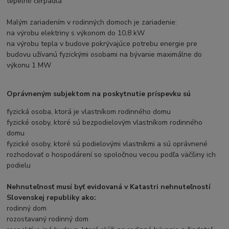
tepelné čerpadlá
Malým zariadením v rodinných domoch je zariadenie:
na výrobu elektriny s výkonom do 10,8 kW
na výrobu tepla v budove pokrývajúce potrebu energie pre
budovu užívanú fyzickými osobami na bývanie maximálne do
výkonu 1 MW
Oprávneným subjektom na poskytnutie príspevku sú
fyzická osoba, ktorá je vlastníkom rodinného domu
fyzické osoby, ktoré sú bezpodielovým vlastníkom rodinného
domu
fyzické osoby, ktoré sú podielovými vlastníkmi a sú oprávnené
rozhodovať o hospodárení so spoločnou vecou podľa väčšiny ich
podielu
Nehnuteľnosť musí byť evidovaná v Katastri nehnuteľností
Slovenskej republiky ako:
rodinný dom
rozostavaný rodinný dom