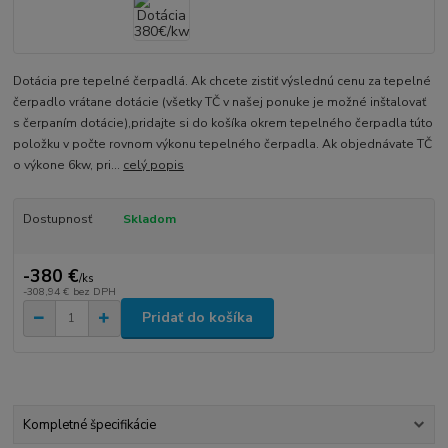
Dotácia pre tepelné čerpadlá. Ak chcete zistiť výslednú cenu za tepelné
čerpadlo vrátane dotácie (všetky TČ v našej ponuke je možné inštalovať
s čerpaním dotácie),pridajte si do košíka okrem tepelného čerpadla túto
položku v počte rovnom výkonu tepelného čerpadla. Ak objednávate TČ
o výkone 6kw, pri...
celý popis
Dostupnosť
Skladom
-380 €
/
ks
-308,94 €
bez DPH
Pridať do košíka
Kompletné špecifikácie