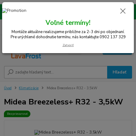
Montáže realizujeme na celom západe SR! Kraje TT, BA, NR, TN, vrátane
okresov SE, MY, TO, NZ, DS, GA.
Voľné termíny!
0
ks
0948 242 067
EUR
za
0 €
(Po-Pia, 8-15 hod.)
Montáže aktuálne realizujeme približne za 2-3 dni po objednaní.
Pre urýchlené dohodnutie termínu, nás kontaktujte 0902 137 329
Zatvoriť
Menu
Hľadať
Úvod
Klimatizácie
Midea Breezeless+ R32 - 3,5kW
Midea Breezeless+ R32 - 3,5kW
Bezprievanové