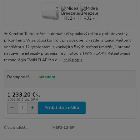
🌟 Komfort Turbo režim, automatický spánkový režim a pohotovostný
príkon len 1 W zaručujú komfort prispôsobený každej situácii. Vnútorný
ventilátor s 12 rýchlosťami a vonkajší s 5 rýchlosťami umožňujú presné
nastavenie intenzity prúdenia. Technológia TWIN FLAP™ Patentovaná
technológia TWIN FLAP™ s du...
celý popis
Dostupnosť
Skladom
1 233,20 €
/
ks
1 002,60 €
bez DPH
Pridať do košíka
Číslo produktu:
MSF2-12-SP