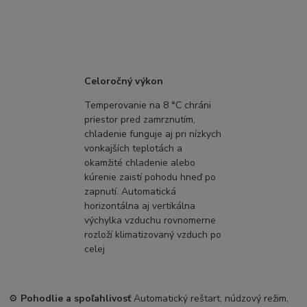
Celoročný výkon
Temperovanie na 8 °C chráni
priestor pred zamrznutím,
chladenie funguje aj pri nízkych
vonkajších teplotách a
okamžité chladenie alebo
kúrenie zaistí pohodu hneď po
zapnutí. Automatická
horizontálna aj vertikálna
výchylka vzduchu rovnomerne
rozloží klimatizovaný vzduch po
celej
⚙️
Pohodlie a spoľahlivosť
Automatický reštart, núdzový režim,