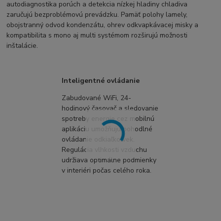
autodiagnostika porúch a detekcia nízkej hladiny chladiva
zaručujú bezproblémovú prevádzku. Pamäť polohy lamely,
obojstranný odvod kondenzátu, ohrev odkvapkávacej misky a
kompatibilita s mono aj multi systémom rozširujú možnosti
inštalácie.
Inteligentné ovládanie
Zabudované WiFi, 24-
hodinový časovač a sledovanie
spotreby energie cez mobilnú
aplikáciu umožňujú pohodlné
ovládanie odkiaľkoľvek.
Regulácia vlhkosti vzduchu
udržiava optimálne podmienky
v interiéri počas celého roka.