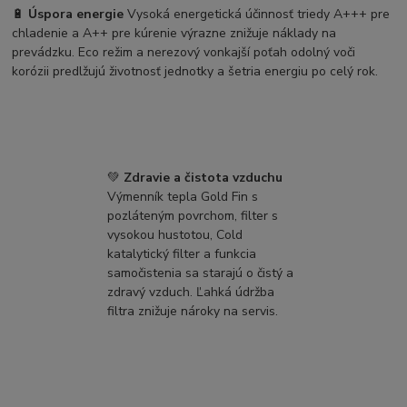
🔋
Úspora energie
Vysoká energetická účinnosť triedy A+++ pre
chladenie a A++ pre kúrenie výrazne znižuje náklady na
prevádzku. Eco režim a nerezový vonkajší poťah odolný voči
korózii predlžujú životnosť jednotky a šetria energiu po celý rok.
💚
Zdravie a čistota vzduchu
Výmenník tepla Gold Fin s
pozláteným povrchom, filter s
vysokou hustotou, Cold
katalytický filter a funkcia
samočistenia sa starajú o čistý a
zdravý vzduch. Ľahká údržba
filtra znižuje nároky na servis.