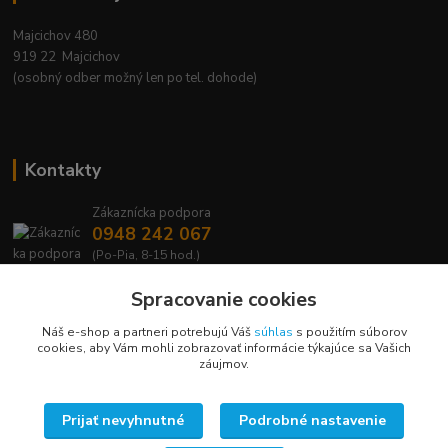
Majcichov 480
919 22 Majcichov
(osobný odber možný len po tel. dohode)
Kontakty
Zákaznícka podpora
0948 242 067
(Po-Pia, 8-15 hod.)
info@lavafrost.sk
Spracovanie cookies
Náš e-shop a partneri potrebujú Váš
súhlas
s použitím súborov
cookies, aby Vám mohli zobrazovať informácie týkajúce sa Vašich
záujmov.
Upravit sběr cookies.
Prijať nevyhnutné
Podrobné nastavenie