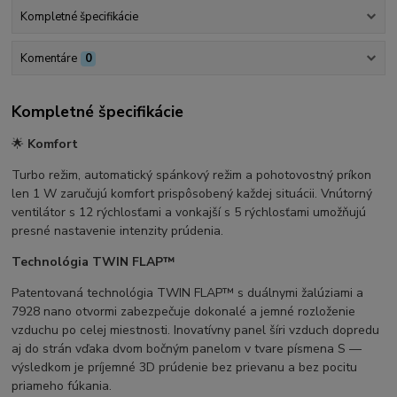
Kompletné špecifikácie
Komentáre
0
Kompletné špecifikácie
🌟
Komfort
Turbo režim, automatický spánkový režim a pohotovostný príkon
len 1 W zaručujú komfort prispôsobený každej situácii. Vnútorný
ventilátor s 12 rýchlosťami a vonkajší s 5 rýchlosťami umožňujú
presné nastavenie intenzity prúdenia.
Technológia TWIN FLAP™
Patentovaná technológia TWIN FLAP™ s duálnymi žalúziami a
7928 nano otvormi zabezpečuje dokonalé a jemné rozloženie
vzduchu po celej miestnosti. Inovatívny panel šíri vzduch dopredu
aj do strán vďaka dvom bočným panelom v tvare písmena S —
výsledkom je príjemné 3D prúdenie bez prievanu a bez pocitu
priameho fúkania.