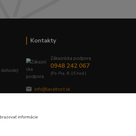
Kontakty
Zákaznícka podpora
0948 242 067
. dohode)
(Po-Pia, 8-15 hod.)
info@lavafrost.sk
brazovať informácie