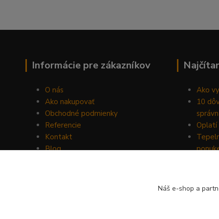
Informácie pre zákazníkov
Najčíta
O nás
Ako vy
Ako nakupovať
10 dôv
Obchodné podmienky
správn
Referencie
Oplatí 
Kontakt
Tepeln
Blog
ponuk
Náš e-shop a partn