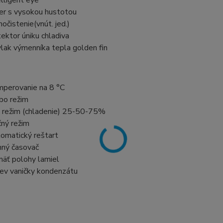
elligent eye
ter s vysokou hustotou
očistenie(vnút. jed.)
ektor úniku chladiva
lak výmenníka tepla golden fin
perovanie na 8 °C
bo režim
 režim (chladenie) 25-50-75%
ný režim
omatický reštart
ný časovač
äť polohy lamiel
ev vaničky kondenzátu