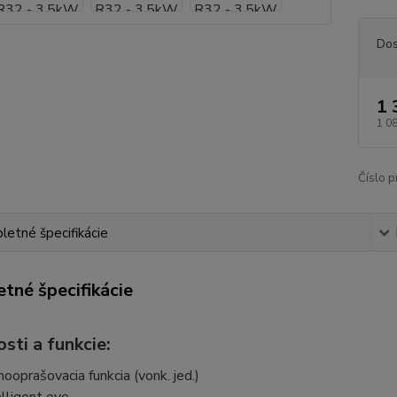
Dos
1 
1 0
Číslo p
etné špecifikácie
tné špecifikácie
sti a funkcie:
ooprašovacia funkcia (vonk. jed.)