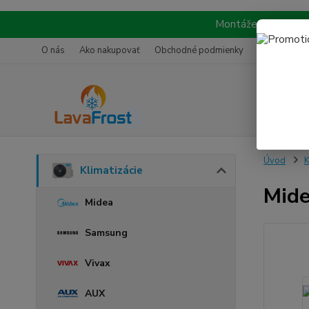
Montáže realizujeme
O nás
Ako nakupovať
Obchodné podmienky
Referencie
Úvod
K
Klimatizácie
Mide
Midea
Samsung
Vivax
AUX