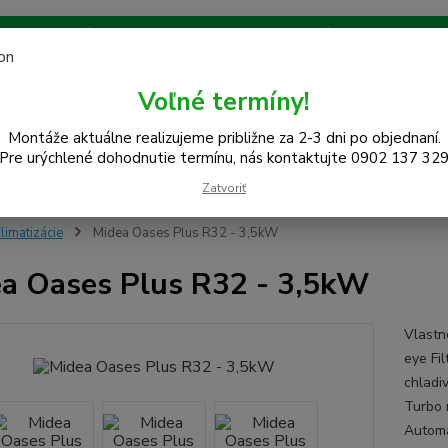
 na celom západe SR! Kraje TT, BA, NR, TN, vrátane okresov SE,
Ochrana súkromia
Návody na použitie
Kontakt
Blog
Voľné termíny!
Neviet
Montáže aktuálne realizujeme približne za 2-3 dni po objednaní.
Hľadať
0948
Pre urýchlené dohodnutie termínu, nás kontaktujte 0902 137 32
(Po-Pi
Zatvoriť
limatizácie
Midea Oases Plus R32 - 3,5kW
a Oases Plus R32 - 3,5kW
Vlastno
eye Fi
chladi
Turbo 
Automa