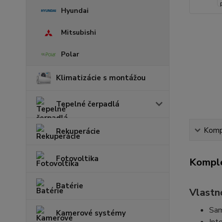
Hyundai
Mitsubishi
Polar
Klimatizácie s montážou
Tepelné čerpadlá
Kompl
Rekuperácie
Fotovoltika
Komple
Batérie
Vlastno
Sam
Kamerové systémy