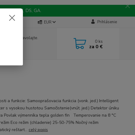
 MY, TO, NZ, DS, GA.
Prihlásenie
EUR
e si rady? Zavolajte.
0
ks
 242 067
za
0 €
9
a, 8-15 hod.)
sti a funkcie: Samooprašovacia funkcia (vonk. jed.) Intelligent
lter s vysokou hustotou Samočistenie(vnút. jed.) Detektor úniku
va Povlak výmenníka tepla golden fin Temperovanie na 8 °C
režim Eco režim (chladenie) 25-50-75% Nočný režim
tický reštart...
celý popis