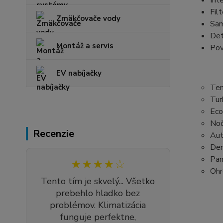
Int
Fil
Zmäkčovače vody
Sam
Det
Montáž a servis
Pov
EV nabíjačky
Tem
Tur
Eco
Noč
Recenzie
Aut
Den
Pam
★★★★☆
Ohr
Tento tím je skvelý... Všetko
prebehlo hladko bez
problémov. Klimatizácia
funguje perfektne,