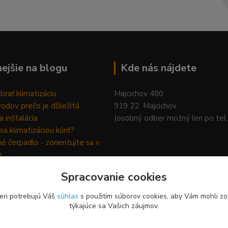
nejšie na blogu
Kde nás nájdete
brať klimatizáciu
Majcichov 480
odov prečo je dôležitá
919 22 Majcichov
a inštalácia
(osobný odber možný len po tel
sa klimatizáciou kúriť?
é čerpadlo - zorientujte sa v
e
Spracovanie cookies
eri potrebujú Váš
súhlas
s použitím súborov cookies, aby Vám mohli zo
týkajúce sa Vašich záujmov.
Upravit sběr cookies.