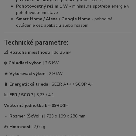
Pohotovostný režim 1 W
- minimálna spotreba energie v
pohotovostnom stave
Smart Home / Alexa / Google Home
- pohodlné
ovládanie cez aplikáciu alebo hlasom
Technické parametre:
📐
Rozloha miestnosti
| do 25 m²
❄️
Chladiaci výkon
| 2,6 kW
🔥
Vykurovací výkon
| 2,9 kW
🔋
Energetická trieda
| SEER A++ / SCOP A+
📊
EER / SCOP
| 3,23 / 4,1
Vnútorná jednotka EF-09RD1H
↔️
Rozmer (ŠxVxH)
| 723 x 199 x 286 mm
🪨
Hmotnosť
| 7,0 kg