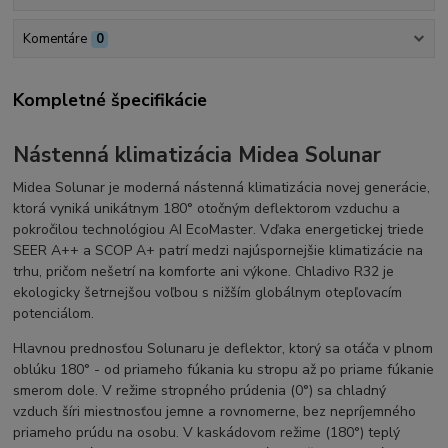
Komentáre
0
Kompletné špecifikácie
Nástenná klimatizácia Midea Solunar
Midea Solunar je moderná nástenná klimatizácia novej generácie,
ktorá vyniká unikátnym 180° otočným deflektorom vzduchu a
pokročilou technológiou AI EcoMaster. Vďaka energetickej triede
SEER A++ a SCOP A+ patrí medzi najúspornejšie klimatizácie na
trhu, pričom nešetrí na komforte ani výkone. Chladivo R32 je
ekologicky šetrnejšou voľbou s nižším globálnym otepľovacím
potenciálom.
Hlavnou prednosťou Solunaru je deflektor, ktorý sa otáča v plnom
oblúku 180° - od priameho fúkania ku stropu až po priame fúkanie
smerom dole. V režime stropného prúdenia (0°) sa chladný
vzduch šíri miestnosťou jemne a rovnomerne, bez nepríjemného
priameho prúdu na osobu. V kaskádovom režime (180°) teplý