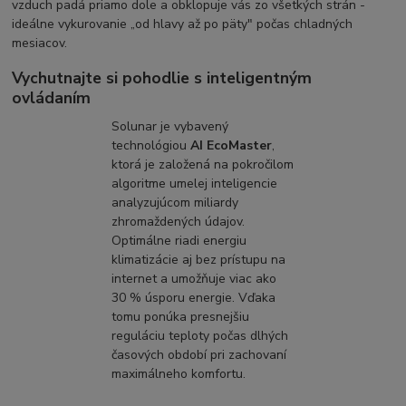
vzduch padá priamo dole a obklopuje vás zo všetkých strán -
ideálne vykurovanie „od hlavy až po päty" počas chladných
mesiacov.
Vychutnajte si pohodlie s inteligentným
ovládaním
Solunar je vybavený
technológiou
AI EcoMaster
,
ktorá je založená na pokročilom
algoritme umelej inteligencie
analyzujúcom miliardy
zhromaždených údajov.
Optimálne riadi energiu
klimatizácie aj bez prístupu na
internet a umožňuje viac ako
30 % úsporu energie. Vďaka
tomu ponúka presnejšiu
reguláciu teploty počas dlhých
časových období pri zachovaní
maximálneho komfortu.