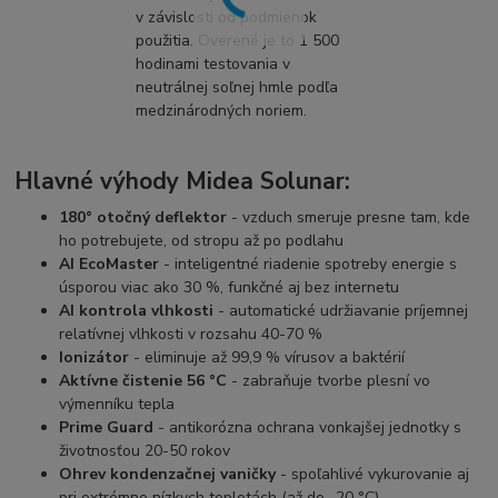
v závislosti od podmienok
použitia. Overené je to 1 500
hodinami testovania v
neutrálnej soľnej hmle podľa
medzinárodných noriem.
Hlavné výhody Midea Solunar:
180° otočný deflektor
- vzduch smeruje presne tam, kde
ho potrebujete, od stropu až po podlahu
AI EcoMaster
- inteligentné riadenie spotreby energie s
úsporou viac ako 30 %, funkčné aj bez internetu
AI kontrola vlhkosti
- automatické udržiavanie príjemnej
relatívnej vlhkosti v rozsahu 40-70 %
Ionizátor
- eliminuje až 99,9 % vírusov a baktérií
Aktívne čistenie 56 °C
- zabraňuje tvorbe plesní vo
výmenníku tepla
Prime Guard
- antikorózna ochrana vonkajšej jednotky s
životnosťou 20-50 rokov
Ohrev kondenzačnej vaničky
- spoľahlivé vykurovanie aj
pri extrémne nízkych teplotách (až do -20 °C)