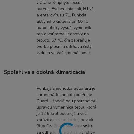
vrátane Staphylococcus
aureus, Escherichia coli, H1N1
a enterovírusu 71. Funkcia
aktívneho čistenia pri 56 °C
automaticky vysuší výmenník
tepla vnútornej jednotky na
teplotu 57 °C, čím zabraňuje
tvorbe plesní a udržiava čistý
vzduch vo vašej domácnosti.
Spoľahlivá a odolná klimatizácia
Vonkajšia jednotka Solunaru je
chránená technológiou Prime
Guard - špeciálnou povrchovou
úpravou výmenníka tepla, ktorá
je 12,5-krát odolnejšia voči
korózii ako štandardný povlak
Blue Fin. Životnosť výmenníka
sa odhaduje na 20 až 50 rokov