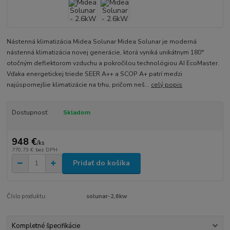
Nástenná klimatizácia Midea Solunar Midea Solunar je moderná
nástenná klimatizácia novej generácie, ktorá vyniká unikátnym 180°
otočným deflektorom vzduchu a pokročilou technológiou AI EcoMaster.
Vďaka energetickej triede SEER A++ a SCOP A+ patrí medzi
najúspornejšie klimatizácie na trhu, pričom neš...
celý popis
Dostupnosť
Skladom
948 €
/
ks
770,73 €
bez DPH
Pridať do košíka
Číslo produktu:
solunar-2,6kw
Kompletné špecifikácie