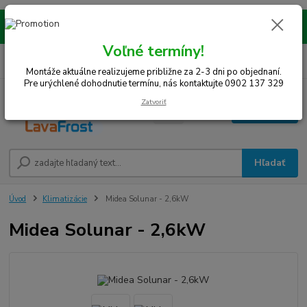
Montáže realizujeme na celom západe SR! Kraje TT, BA, NR, TN, vrátane
okresov SE, MY, TO, NZ, DS, GA.
Voľné termíny!
0
ks
0948 242 067
EUR
za
0 €
(Po-Pia, 8-15 hod.)
Montáže aktuálne realizujeme približne za 2-3 dni po objednaní.
Pre urýchlené dohodnutie termínu, nás kontaktujte 0902 137 329
Zatvoriť
Menu
Hľadať
Úvod
Klimatizácie
Midea Solunar - 2,6kW
Midea Solunar - 2,6kW