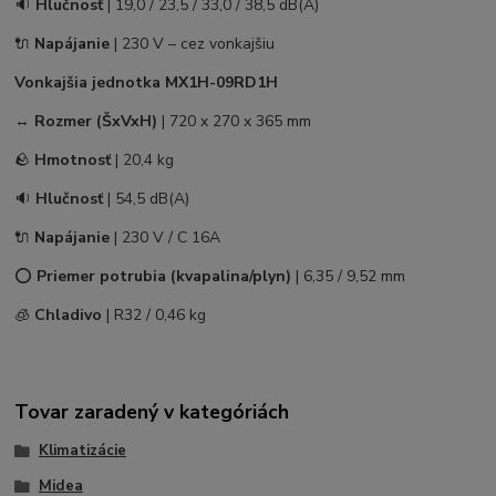
🔉
Hlučnosť
| 19,0 / 23,5 / 33,0 / 38,5 dB(A)
🔌
Napájanie
| 230 V – cez vonkajšiu
Vonkajšia jednotka MX1H-09RD1H
↔️
Rozmer (ŠxVxH)
| 720 x 270 x 365 mm
🪨
Hmotnosť
| 20,4 kg
🔉
Hlučnosť
| 54,5 dB(A)
🔌
Napájanie
| 230 V / C 16A
⭕
Priemer potrubia (kvapalina/plyn)
| 6,35 / 9,52 mm
🧊
Chladivo
| R32 / 0,46 kg
Tovar zaradený v kategóriách
Klimatizácie
Midea