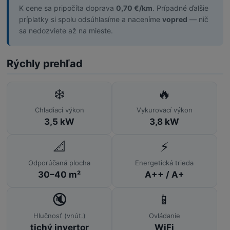
K cene sa pripočíta doprava
0,70 €/km
. Prípadné ďalšie
príplatky si spolu odsúhlasíme a naceníme
vopred
— nič
sa nedozviete až na mieste.
Rýchly prehľad
❄️
🔥
Chladiaci výkon
Vykurovací výkon
3,5 kW
3,8 kW
📐
⚡
Odporúčaná plocha
Energetická trieda
30–40 m²
A++ / A+
🔇
📱
Hlučnosť (vnút.)
Ovládanie
tichý invertor
WiFi