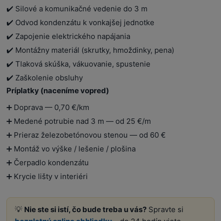
✔️ Silové a komunikačné vedenie do 3 m
✔️ Odvod kondenzátu k vonkajšej jednotke
✔️ Zapojenie elektrického napájania
✔️ Montážny materiál (skrutky, hmoždinky, pena)
✔️ Tlaková skúška, vákuovanie, spustenie
✔️ Zaškolenie obsluhy
Príplatky (naceníme vopred)
➕ Doprava — 0,70 €/km
➕ Medené potrubie nad 3 m — od 25 €/m
➕ Prieraz železobetónovou stenou — od 60 €
➕ Montáž vo výške / lešenie / plošina
➕ Čerpadlo kondenzátu
➕ Krycie lišty v interiéri
💡
Nie ste si istí, čo bude treba u vás?
Spravte si