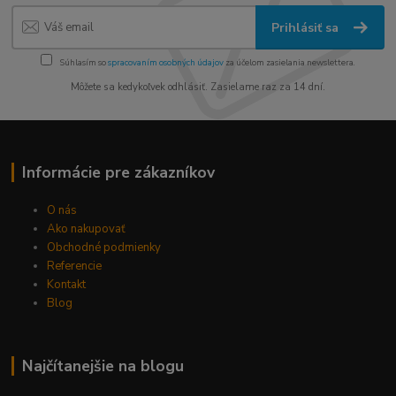
Prihlásiť sa
Súhlasím so
spracovaním osobných údajov
za účelom zasielania newslettera.
Môžete sa kedykoľvek odhlásiť. Zasielame raz za 14 dní.
Informácie pre zákazníkov
O nás
Ako nakupovať
Obchodné podmienky
Referencie
Kontakt
Blog
Najčítanejšie na blogu