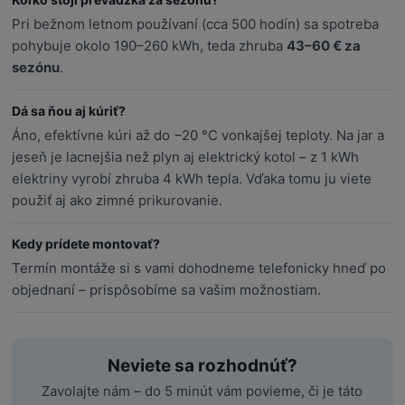
Pri bežnom letnom používaní (cca 500 hodín) sa spotreba
pohybuje okolo 190–260 kWh, teda zhruba
43–60 € za
sezónu
.
Dá sa ňou aj kúriť?
Áno, efektívne kúri až do −20 °C vonkajšej teploty. Na jar a
jeseň je lacnejšia než plyn aj elektrický kotol – z 1 kWh
elektriny vyrobí zhruba 4 kWh tepla. Vďaka tomu ju viete
použiť aj ako zimné prikurovanie.
Kedy prídete montovať?
Termín montáže si s vami dohodneme telefonicky hneď po
objednaní – prispôsobíme sa vašim možnostiam.
Neviete sa rozhodnúť?
Zavolajte nám – do 5 minút vám povieme, či je táto