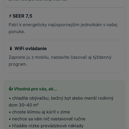
⚡ SEER 7,5
Patrí k energeticky najúspornejším jednotkám v našej
ponuke.
📱 WiFi ovládanie
Zapnete ju z mobilu, nastavíte časovač aj týždenný
program.
👍 Vhodná pre vás, ak…
• chladíte obývačku, bežný byt alebo menší rodinný
dom 30–40 m²
• chcete klímou aj kúriť v zime
• nechce sa vám nič nastavovať ručne
• hľadáte nízke prevádzkové náklady