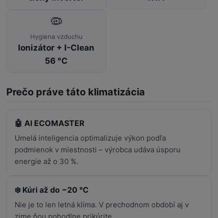
🦠
Hygiena vzduchu
Ionizátor + I-Clean
56 °C
Prečo práve táto klimatizácia
🤖 AI ECOMASTER
Umelá inteligencia optimalizuje výkon podľa
podmienok v miestnosti – výrobca udáva úsporu
energie až o 30 %.
❄️ Kúri až do −20 °C
Nie je to len letná klíma. V prechodnom období aj v
zime ňou pohodlne prikúrite.