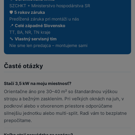
SZCHKT + Ministerstvo hospodárstva SR
🛡️
5 rokov záruka
Predĺžená záruka pri montáži u nás
📍
Celé západné Slovensko
TT, BA, NR, TN kraje
🔧
Vlastný servisný tím
Nie sme len predajca – montujeme sami
Časté otázky
Stačí 3,5 kW na moju miestnosť?
Orientačne áno pre 30–40 m² so štandardnou výškou
stropu a bežným zasklením. Pri veľkých oknách na juh, v
podkroví alebo v otvorenom priestore odporúčame
silnejšiu jednotku alebo multi-split. Radi vám to bezplatne
prepočítame.
Koľko stojí prevádzka za sezónu?