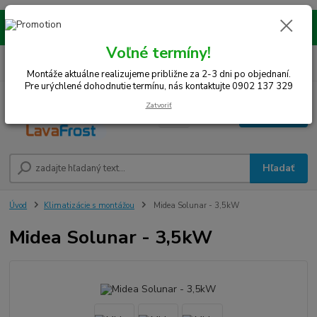
Montáže realizujeme na celom západe SR! Kraje TT, BA, NR, TN, vrátane
okresov SE, MY, TO, NZ, DS, GA.
Voľné termíny!
0
ks
0948 242 067
EUR
za
0 €
(Po-Pia, 8-15 hod.)
Montáže aktuálne realizujeme približne za 2-3 dni po objednaní.
Pre urýchlené dohodnutie termínu, nás kontaktujte 0902 137 329
Zatvoriť
Menu
Hľadať
Úvod
Klimatizácie s montážou
Midea Solunar - 3,5kW
Midea Solunar - 3,5kW