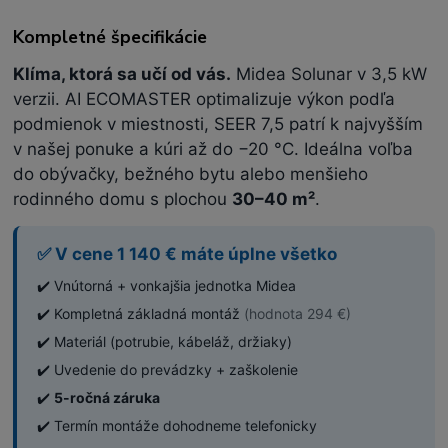
Kompletné špecifikácie
Klíma, ktorá sa učí od vás.
Midea Solunar v 3,5 kW
verzii. AI ECOMASTER optimalizuje výkon podľa
podmienok v miestnosti, SEER 7,5 patrí k najvyšším
v našej ponuke a kúri až do −20 °C. Ideálna voľba
do obývačky, bežného bytu alebo menšieho
rodinného domu s plochou
30–40 m²
.
✅ V cene 1 140 € máte úplne všetko
✔️ Vnútorná + vonkajšia jednotka Midea
✔️ Kompletná základná montáž
(hodnota 294 €)
✔️ Materiál (potrubie, kábeláž, držiaky)
✔️ Uvedenie do prevádzky + zaškolenie
✔️
5-ročná záruka
✔️ Termín montáže dohodneme telefonicky