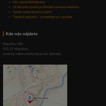
Ako vybrať klimatizáciu
10 dôvodov prečo je dôležitá správna inštalácia
Oplatí sa klimatizáciou kúriť?
Tepelné čerpadlo - zorientujte sa v ponuke
Kde nás nájdete
Majcichov 480
919 22 Majcichov
(osobný odber možný len po tel. dohode)