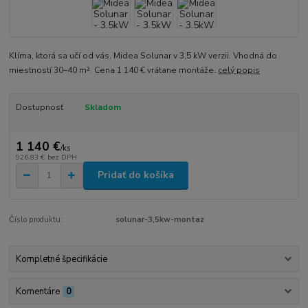
Klíma, ktorá sa učí od vás. Midea Solunar v 3,5 kW verzii. Vhodná do
miestností 30–40 m². Cena 1 140 € vrátane montáže.
celý popis
Dostupnosť
Skladom
1 140 €
/
ks
926,83 €
bez DPH
Pridať do košíka
Číslo produktu:
solunar-3,5kw-montaz
Kompletné špecifikácie
Komentáre
0