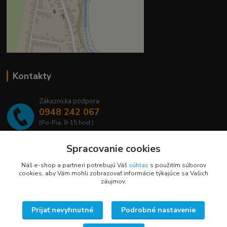
Kontakty
Zákaznícka podpora
0948 242 067
(Po-Pia, 8-15 hod.)
info@lavafrost.sk
Spracovanie cookies
Náš e-shop a partneri potrebujú Váš
súhlas
s použitím súborov
cookies, aby Vám mohli zobrazovať informácie týkajúce sa Vašich
záujmov.
Upravit sběr cookies.
Prijať nevyhnutné
Podrobné nastavenie