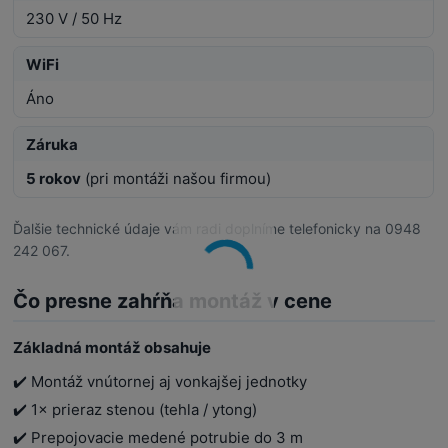
230 V / 50 Hz
WiFi
Áno
Záruka
5 rokov
(pri montáži našou firmou)
Ďalšie technické údaje vám radi doplníme telefonicky na 0948
242 067.
Čo presne zahŕňa montáž v cene
Základná montáž obsahuje
✔️ Montáž vnútornej aj vonkajšej jednotky
✔️ 1× prieraz stenou (tehla / ytong)
✔️ Prepojovacie medené potrubie do 3 m