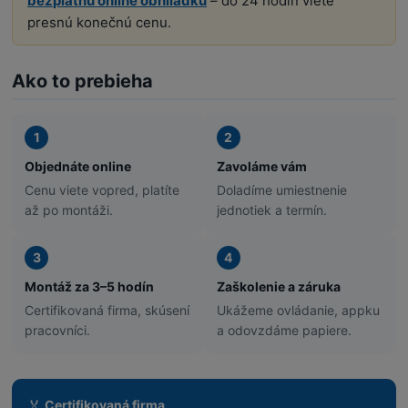
bezplatnú online obhliadku
– do 24 hodín viete
presnú konečnú cenu.
Ako to prebieha
1
2
Objednáte online
Zavoláme vám
Cenu viete vopred, platíte
Doladíme umiestnenie
až po montáži.
jednotiek a termín.
3
4
Montáž za 3–5 hodín
Zaškolenie a záruka
Certifikovaná firma, skúsení
Ukážeme ovládanie, appku
pracovníci.
a odovzdáme papiere.
🏅
Certifikovaná firma