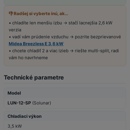
👎 Radšej si vyberte inú, ak…
• chladíte len menšiu izbu → stačí lacnejšia 2,6 kW
verzia
• vadí vám prúdenie vzduchu → pozrite bezprievanové
Midea Breezless E 3,6 kW
• chcete chladiť 2 a viac izieb → riešte multi-split, radi
vám ho navrhneme
Technické parametre
Model
LUN-12-SP
(Solunar)
Chladiaci výkon
3,5 kW