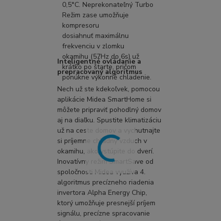
0,5°C. Neprekonateľný Turbo
Režim zase umožňuje
kompresoru
dosiahnuť maximálnu
frekvenciu v zlomku
okamihu (57Hz do 6s) už
Inteligentné ovládanie a
krátko po štarte, pričom
prepracovaný algoritmus
ponúkne výkonné chladenie.
Nech už ste kdekoľvek, pomocou
aplikácie Midea SmartHome si
môžete pripraviť pohodlný domov
aj na diaľku. Spustite klimatizáciu
už na ceste domov a vychutnajte
si príjemne chladný vzduch v
okamihu, ako vstúpite do dverí.
Inovatívny režim SmartSave od
spoločnosti Midea využíva 4.
algoritmus precízneho riadenia
invertora Alpha Energy Chip,
ktorý umožňuje presnejší príjem
signálu, precízne spracovanie