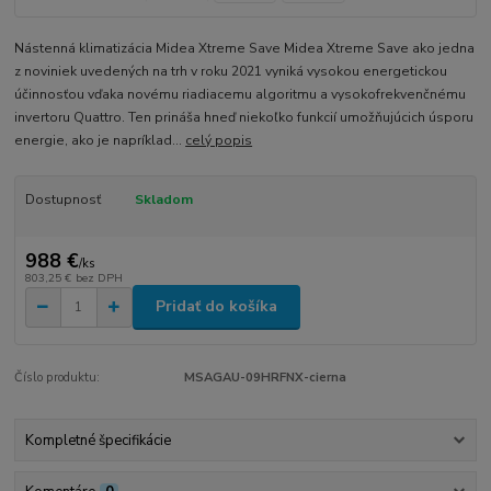
Nástenná klimatizácia Midea Xtreme Save Midea Xtreme Save ako jedna
z noviniek uvedených na trh v roku 2021 vyniká vysokou energetickou
účinnosťou vďaka novému riadiacemu algoritmu a vysokofrekvenčnému
invertoru Quattro. Ten prináša hneď niekoľko funkcií umožňujúcich úsporu
energie, ako je napríklad...
celý popis
Dostupnosť
Skladom
988 €
/
ks
803,25 €
bez DPH
Pridať do košíka
Číslo produktu:
MSAGAU-09HRFNX-cierna
Kompletné špecifikácie