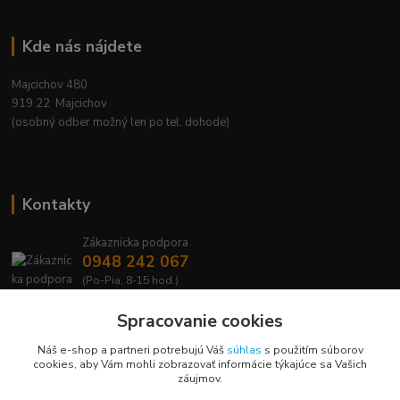
Kde nás nájdete
Majcichov 480
919 22 Majcichov
(osobný odber možný len po tel. dohode)
Kontakty
Zákaznícka podpora
0948 242 067
(Po-Pia, 8-15 hod.)
info@lavafrost.sk
Spracovanie cookies
Náš e-shop a partneri potrebujú Váš
súhlas
s použitím súborov
cookies, aby Vám mohli zobrazovať informácie týkajúce sa Vašich
záujmov.