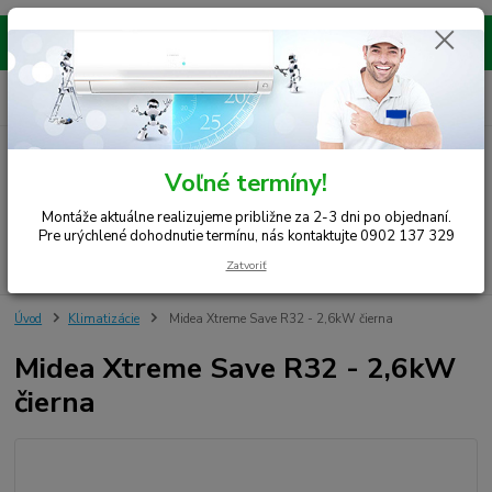
Montáže realizujeme na celom západe SR! Kraje TT, BA, NR, TN, vrátane
okresov SE, MY, TO, NZ, DS, GA.
0
ks
0948 242 067
EUR
za
0 €
(Po-Pia, 8-15 hod.)
Menu
Voľné termíny!
Montáže aktuálne realizujeme približne za 2-3 dni po objednaní.
Pre urýchlené dohodnutie termínu, nás kontaktujte 0902 137 329
Hľadať
Zatvoriť
Úvod
Klimatizácie
Midea Xtreme Save R32 - 2,6kW čierna
Midea Xtreme Save R32 - 2,6kW
čierna