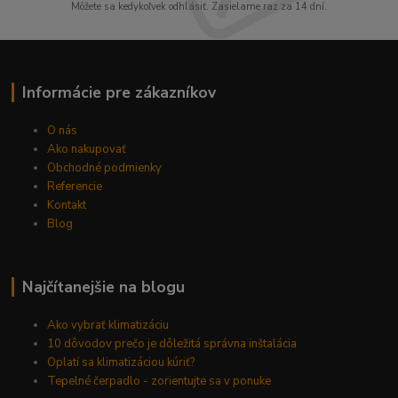
Môžete sa kedykoľvek odhlásiť. Zasielame raz za 14 dní.
Informácie pre zákazníkov
O nás
Ako nakupovať
Obchodné podmienky
Referencie
Kontakt
Blog
Najčítanejšie na blogu
Ako vybrať klimatizáciu
10 dôvodov prečo je dôležitá správna inštalácia
Oplatí sa klimatizáciou kúriť?
Tepelné čerpadlo - zorientujte sa v ponuke