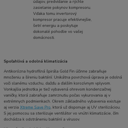
údajov, predvídanie a rýchle
zasielanie pokynov kompresoru.
Vďaka tomu invertorový
kompresor pracuje efektívnejšie,
šetrí energiu a poskytuje
dokonalé pohodlie vo vašej
domácnosti.
Spoľahlivá a odolná klimatizácia
Antikorózna hydrofilná špirála Gold Fin účinne zabraňuje
množeniu a šíreniu baktérií. Unikátna povrchová úprava je odolná
voči slanému vzduchu, dažďu a ďalším korozívnym vplyvom.
Vonkajšia jednotka je tiež vybavená ohrevom kondenzačnej
vaničky, ktorá zabraňuje zamrznutiu počas vykurovania aj v
extrémnych podmienkach. Okrem základného vybavenia existuje
aj verzia
Xtreme Save Pro
, ktorá už disponuje aj UV sterilizáciou.
S jej pomocou sa sterilizuje ventilátor vo vnútri klimatizácie, čím
dochádza k odstráneniu baktérií a vírusov.