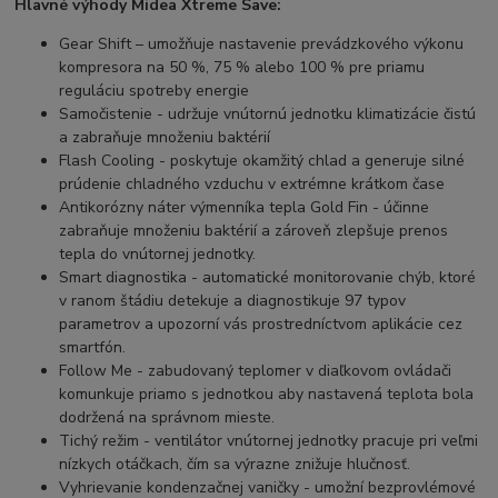
Hlavné výhody Midea Xtreme Save:
Gear Shift – umožňuje nastavenie prevádzkového výkonu
kompresora na 50 %, 75 % alebo 100 % pre priamu
reguláciu spotreby energie
Samočistenie - udržuje vnútornú jednotku klimatizácie čistú
a zabraňuje množeniu baktérií
Flash Cooling - poskytuje okamžitý chlad a generuje silné
prúdenie chladného vzduchu v extrémne krátkom čase
Antikorózny náter výmenníka tepla Gold Fin - účinne
zabraňuje množeniu baktérií a zároveň zlepšuje prenos
tepla do vnútornej jednotky.
Smart diagnostika - automatické monitorovanie chýb, ktoré
v ranom štádiu detekuje a diagnostikuje 97 typov
parametrov a upozorní vás prostredníctvom aplikácie cez
smartfón.
Follow Me - zabudovaný teplomer v diaľkovom ovládači
komunkuje priamo s jednotkou aby nastavená teplota bola
dodržená na správnom mieste.
Tichý režim - ventilátor vnútornej jednotky pracuje pri veľmi
nízkych otáčkach, čím sa výrazne znižuje hlučnosť.
Vyhrievanie kondenzačnej vaničky - umožní bezprovlémové