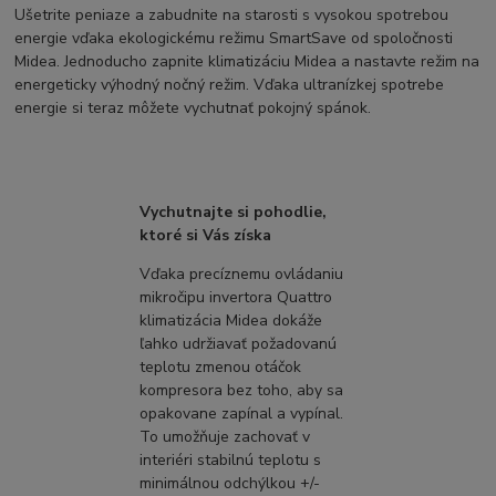
Ušetrite peniaze a zabudnite na starosti s vysokou spotrebou
energie vďaka ekologickému režimu SmartSave od spoločnosti
Midea. Jednoducho zapnite klimatizáciu Midea a nastavte režim na
energeticky výhodný nočný režim. Vďaka ultranízkej spotrebe
energie si teraz môžete vychutnať pokojný spánok.
Vychutnajte si pohodlie,
ktoré si Vás získa
Vďaka precíznemu ovládaniu
mikročipu invertora Quattro
klimatizácia Midea dokáže
ľahko udržiavať požadovanú
teplotu zmenou otáčok
kompresora bez toho, aby sa
opakovane zapínal a vypínal.
To umožňuje zachovať v
interiéri stabilnú teplotu s
minimálnou odchýlkou +/-