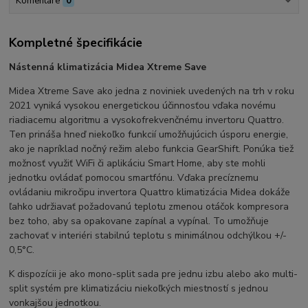
Komentáre
0
Kompletné špecifikácie
Nástenná klimatizácia Midea Xtreme Save
Midea Xtreme Save ako jedna z noviniek uvedených na trh v roku
2021 vyniká vysokou energetickou účinnosťou vďaka novému
riadiacemu algoritmu a vysokofrekvenčnému invertoru Quattro.
Ten prináša hneď niekoľko funkcií umožňujúcich úsporu energie,
ako je napríklad nočný režim alebo funkcia GearShift. Ponúka tiež
možnosť využiť WiFi či aplikáciu Smart Home, aby ste mohli
jednotku ovládať pomocou smartfónu. Vďaka precíznemu
ovládaniu mikročipu invertora Quattro klimatizácia Midea dokáže
ľahko udržiavať požadovanú teplotu zmenou otáčok kompresora
bez toho, aby sa opakovane zapínal a vypínal. To umožňuje
zachovať v interiéri stabilnú teplotu s minimálnou odchýlkou +/-
0,5°C.
K dispozícii je ako mono-split sada pre jednu izbu alebo ako multi-
split systém pre klimatizáciu niekoľkých miestností s jednou
vonkajšou jednotkou.