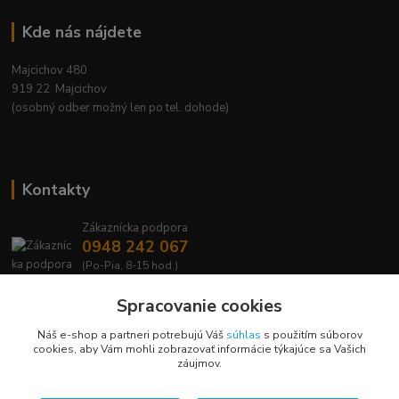
Kde nás nájdete
Majcichov 480
919 22 Majcichov
(osobný odber možný len po tel. dohode)
Kontakty
Zákaznícka podpora
0948 242 067
(Po-Pia, 8-15 hod.)
info@lavafrost.sk
Spracovanie cookies
Náš e-shop a partneri potrebujú Váš
súhlas
s použitím súborov
cookies, aby Vám mohli zobrazovať informácie týkajúce sa Vašich
záujmov.