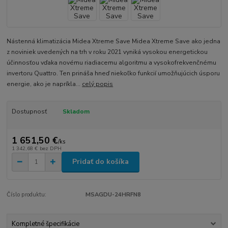
Nástenná klimatizácia Midea Xtreme Save Midea Xtreme Save ako jedna
z noviniek uvedených na trh v roku 2021 vyniká vysokou energetickou
účinnosťou vďaka novému riadiacemu algoritmu a vysokofrekvenčnému
invertoru Quattro. Ten prináša hneď niekoľko funkcií umožňujúcich úsporu
energie, ako je napríkla...
celý popis
Dostupnosť
Skladom
1 651,50 €
/
ks
1 342,68 €
bez DPH
Pridať do košíka
Číslo produktu:
MSAGDU-24HRFN8
Kompletné špecifikácie