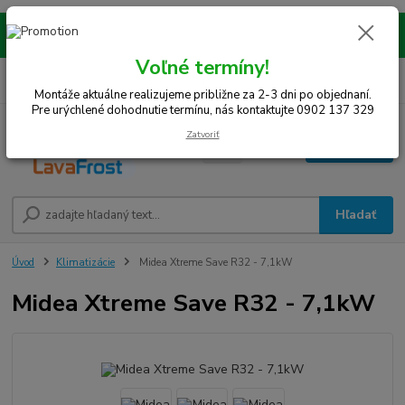
Montáže realizujeme na celom západe SR! Kraje TT, BA, NR, TN, vrátane
okresov SE, MY, TO, NZ, DS, GA.
Voľné termíny!
0
ks
0948 242 067
EUR
za
0 €
(Po-Pia, 8-15 hod.)
Montáže aktuálne realizujeme približne za 2-3 dni po objednaní.
Pre urýchlené dohodnutie termínu, nás kontaktujte 0902 137 329
Zatvoriť
Menu
Hľadať
Úvod
Klimatizácie
Midea Xtreme Save R32 - 7,1kW
Midea Xtreme Save R32 - 7,1kW