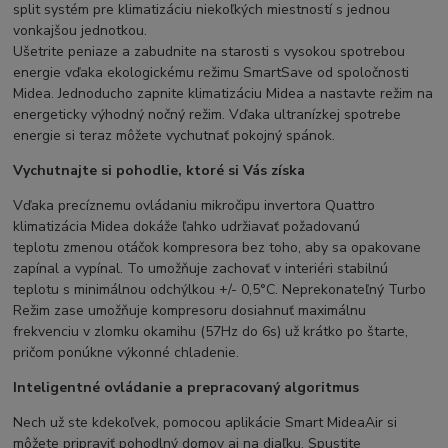
split systém pre klimatizáciu niekoľkých miestností s jednou
vonkajšou jednotkou.
Ušetrite peniaze a zabudnite na starosti s vysokou spotrebou
energie vďaka ekologickému režimu SmartSave od spoločnosti
Midea. Jednoducho zapnite klimatizáciu Midea a nastavte režim na
energeticky výhodný nočný režim. Vďaka ultranízkej spotrebe
energie si teraz môžete vychutnať pokojný spánok.
Vychutnajte si pohodlie, ktoré si Vás získa
Vďaka precíznemu ovládaniu mikročipu invertora Quattro
klimatizácia Midea dokáže ľahko udržiavať požadovanú
teplotu zmenou otáčok kompresora bez toho, aby sa opakovane
zapínal a vypínal. To umožňuje zachovať v interiéri stabilnú
teplotu s minimálnou odchýlkou +/- 0,5°C. Neprekonateľný Turbo
Režim zase umožňuje kompresoru dosiahnuť maximálnu
frekvenciu v zlomku okamihu (57Hz do 6s) už krátko po štarte,
pričom ponúkne výkonné chladenie.
Inteligentné ovládanie a prepracovaný algoritmus
Nech už ste kdekoľvek, pomocou aplikácie Smart MideaAir si
môžete pripraviť pohodlný domov aj na diaľku. Spustite