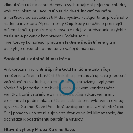
klimatizáciu už na ceste domov a vychutnajte si príjemne chladný
vzduch v okamihu, ako vstúpite do dverí. Inovatívny režim
SmartSave od spoločnosti Midea využíva 4. algoritmus precízneho
riadenia invertora Alpha Energy Chip, ktorý umožňuje presnejší
príjem signálu, precízne spracovanie údajov, predvídanie a rýchle
zasielanie pokynov kompresoru. Vďaka tomu
invertorový kompresor pracuje efektívnejšie, šetrí energiu a
poskytuje dokonalé pohodlie vo vašej domácnosti.
Spoľahlivá a odolná klimatizácia
Antikorózna hydrofilná špirála Gold Fin účinne zabraňuje
množeniu a šíreniu baktérií. Unikátna povrchová úprava je odolná
voči slanému vzduchu, dažďu a ďalším korozívnym vplyvom.
Vonkajšia jednotka je tiež vybavená ohrevom kondenzačnej
vaničky, ktorá zabraňuje zamrznutiu počas vykurovania aj v
extrémnych podmienkach. Okrem základného vybavenia existuje
aj verzia Xtreme Save Pro, ktorá už disponuje aj UV sterilizáciou.
S jej pomocou sa sterilizuje ventilátor vo vnútri klimatizácie, čím
dochádza k odstráneniu baktérií a vírusov.
Hlavné výhody Midea Xtreme Save: