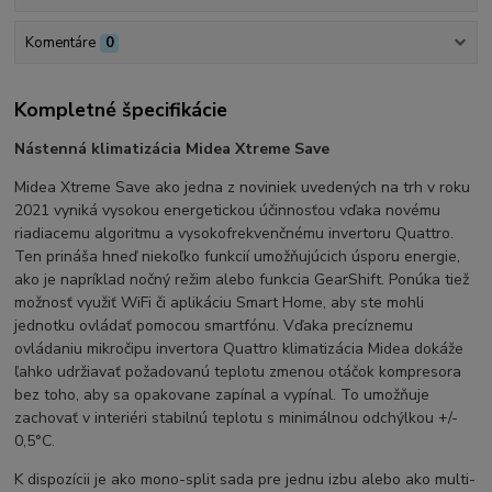
Komentáre
0
Kompletné špecifikácie
Nástenná klimatizácia Midea Xtreme Save
Midea Xtreme Save ako jedna z noviniek uvedených na trh v roku
2021 vyniká vysokou energetickou účinnosťou vďaka novému
riadiacemu algoritmu a vysokofrekvenčnému invertoru Quattro.
Ten prináša hneď niekoľko funkcií umožňujúcich úsporu energie,
ako je napríklad nočný režim alebo funkcia GearShift. Ponúka tiež
možnosť využiť WiFi či aplikáciu Smart Home, aby ste mohli
jednotku ovládať pomocou smartfónu. Vďaka precíznemu
ovládaniu mikročipu invertora Quattro klimatizácia Midea dokáže
ľahko udržiavať požadovanú teplotu zmenou otáčok kompresora
bez toho, aby sa opakovane zapínal a vypínal. To umožňuje
zachovať v interiéri stabilnú teplotu s minimálnou odchýlkou +/-
0,5°C.
K dispozícii je ako mono-split sada pre jednu izbu alebo ako multi-