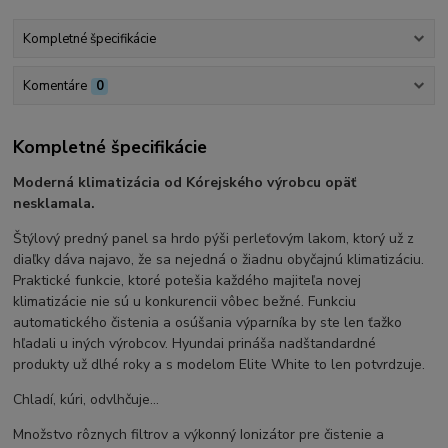
Kompletné špecifikácie
Komentáre
0
Kompletné špecifikácie
Moderná klimatizácia od Kórejského výrobcu opäť
nesklamala.
Štýlový predný panel sa hrdo pýši perleťovým lakom, ktorý už z
diaľky dáva najavo, že sa nejedná o žiadnu obyčajnú klimatizáciu.
Praktické funkcie, ktoré potešia každého majiteľa novej
klimatizácie nie sú u konkurencii vôbec bežné. Funkciu
automatického čistenia a osúšania výparníka by ste len ťažko
hľadali u iných výrobcov. Hyundai prináša nadštandardné
produkty už dlhé roky a s modelom Elite White to len potvrdzuje.
Chladí, kúri, odvlhčuje…
Množstvo rôznych filtrov a výkonný Ionizátor pre čistenie a