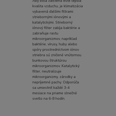
Aby bola zaistená ešte lepšia
kvalita vzduchu, je klimatizácia
vybavená ďalšími filtrami:
striebornými iónovými a
katalytickými. Strieborný
iónový filter zabíja baktérie a
zabraňuje rastu
mikroorganizmov, napríklad
baktérie, vírusy, huby alebo
spóry prostredníctvom iónov
striebra sú zničené vnútornou
bunkovou štruktúrou
mikroorganizmov. Katalytický
filter, neutralizuje
mikroorganizmy, zárodky a
nepríjemné pachy. Odporúča
sa umiestniť každé 3-4
mesiace na priame slnečné
svetlo na 6-8 hodín.