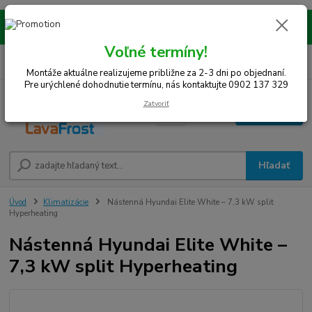
Montáže realizujeme na celom západe SR! Kraje TT, BA, NR, TN, vrátane
okresov SE, MY, TO, NZ, DS, GA.
Voľné termíny!
0
ks
0948 242 067
EUR
za
0 €
(Po-Pia, 8-15 hod.)
Montáže aktuálne realizujeme približne za 2-3 dni po objednaní.
Pre urýchlené dohodnutie termínu, nás kontaktujte 0902 137 329
Zatvoriť
Menu
Hľadať
Úvod
Klimatizácie
Nástenná Hyundai Elite White – 7,3 kW split
Hyperheating
Nástenná Hyundai Elite White –
7,3 kW split Hyperheating