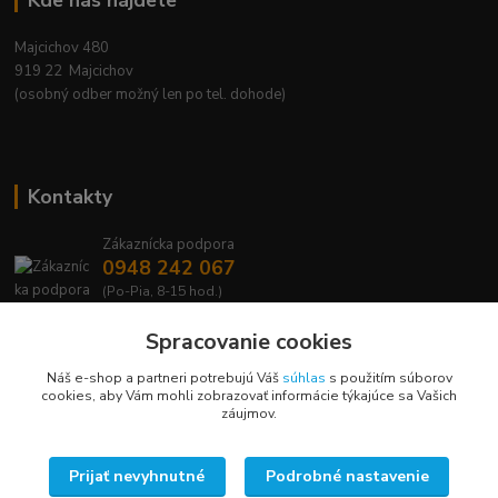
Kde nás nájdete
Majcichov 480
919 22 Majcichov
(osobný odber možný len po tel. dohode)
Kontakty
Zákaznícka podpora
0948 242 067
(Po-Pia, 8-15 hod.)
info@lavafrost.sk
Spracovanie cookies
Náš e-shop a partneri potrebujú Váš
súhlas
s použitím súborov
cookies, aby Vám mohli zobrazovať informácie týkajúce sa Vašich
záujmov.
Upravit sběr cookies.
Prijať nevyhnutné
Podrobné nastavenie