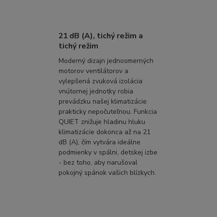
21 dB (A), tichý režim a
tichý režim
Moderný dizajn jednosmerných
motorov ventilátorov a
vylepšená zvuková izolácia
vnútornej jednotky robia
prevádzku našej klimatizácie
prakticky nepočuteľnou. Funkcia
QUIET znižuje hladinu hluku
klimatizácie dokonca až na 21
dB (A), čím vytvára ideálne
podmienky v spálni, detskej izbe
- bez toho, aby narušoval
pokojný spánok vašich blízkych.