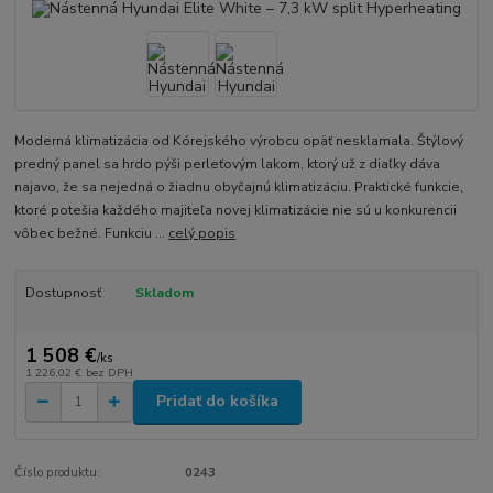
Moderná klimatizácia od Kórejského výrobcu opäť nesklamala. Štýlový
predný panel sa hrdo pýši perleťovým lakom, ktorý už z diaľky dáva
najavo, že sa nejedná o žiadnu obyčajnú klimatizáciu. Praktické funkcie,
ktoré potešia každého majiteľa novej klimatizácie nie sú u konkurencii
vôbec bežné. Funkciu ...
celý popis
Dostupnosť
Skladom
1 508 €
/
ks
1 226,02 €
bez DPH
Pridať do košíka
Číslo produktu:
0243