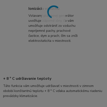
Ionizácia vzduchu
Vstavaný plazmový generátor
uvoľňuje záporné ióny, čo vám
umožňuje odstrániť zo vzduchu
nepríjemné pachy, prachové
častice, dym a prach, čím sa zníži
elektrostaticita v miestnosti.
+ 8 ° C udržiavanie teploty
Táto funkcia vám umožňuje udržiavať v miestnosti v zimnom
období konštantnú teplotu + 8 ° C vďaka automatickému riadeniu
prevádzky klimatizácie.