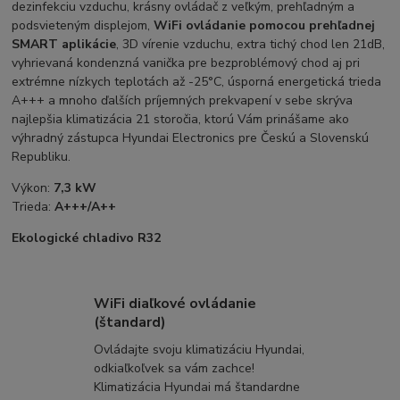
dezinfekciu vzduchu, krásny ovládač z veľkým, prehľadným a
podsvieteným displejom,
WiFi ovládanie pomocou prehľadnej
SMART aplikácie
, 3D vírenie vzduchu, extra tichý chod len 21dB,
vyhrievaná kondenzná vanička pre bezproblémový chod aj pri
extrémne nízkych teplotách až -25°C, úsporná energetická trieda
A+++ a mnoho ďalších príjemných prekvapení v sebe skrýva
najlepšia klimatizácia 21 storočia, ktorú Vám prinášame ako
výhradný zástupca Hyundai Electronics pre Českú a Slovenskú
Republiku.
Výkon:
7,3 kW
Trieda:
A+++/A++
Ekologické chladivo R32
WiFi diaľkové ovládanie
(štandard)
Ovládajte svoju klimatizáciu Hyundai,
odkiaľkoľvek sa vám zachce!
Klimatizácia Hyundai má štandardne