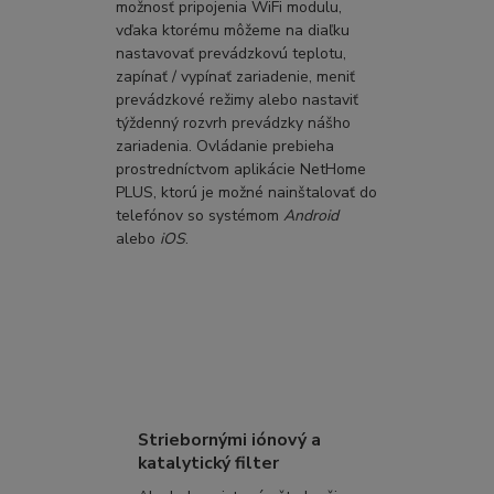
možnosť pripojenia WiFi modulu,
vďaka ktorému môžeme na diaľku
nastavovať prevádzkovú teplotu,
zapínať / vypínať zariadenie, meniť
prevádzkové režimy alebo nastaviť
týždenný rozvrh prevádzky nášho
zariadenia. Ovládanie prebieha
prostredníctvom aplikácie NetHome
PLUS, ktorú je možné nainštalovať do
telefónov so systémom
Android
alebo
iOS
.
Striebornými iónový a
katalytický filter