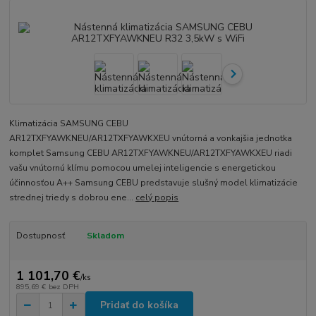
Klimatizácia SAMSUNG CEBU
AR12TXFYAWKNEU/AR12TXFYAWKXEU vnútorná a vonkajšia jednotka
komplet Samsung CEBU AR12TXFYAWKNEU/AR12TXFYAWKXEU riadi
vašu vnútornú klímu pomocou umelej inteligencie s energetickou
účinnosťou A++ Samsung CEBU predstavuje slušný model klimatizácie
strednej triedy s dobrou ene...
celý popis
Dostupnosť
Skladom
1 101,70 €
/
ks
895,69 €
bez DPH
Pridať do košíka