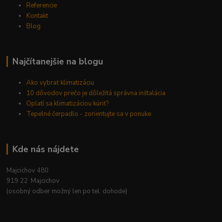
Referencie
Kontakt
Blog
Najčítanejšie na blogu
Ako vybrať klimatizáciu
10 dôvodov prečo je dôležitá správna inštalácia
Oplatí sa klimatizáciou kúriť?
Tepelné čerpadlo - zorientujte sa v ponuke
Kde nás nájdete
Majcichov 480
919 22 Majcichov
(osobný odber možný len po tel. dohode)