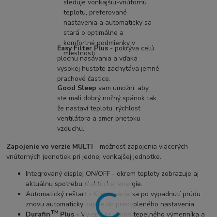
sleduje vonkajšiu-vnútornú
teplotu, preferované
nastavenia a automaticky sa
stará o optimálne a
komfortné podmienky v
Easy Filter Plus -
pokrýva celú
miestnosti.
plochu nasávania a vďaka
vysokej hustote zachytáva jemné
prachové častice.
Good Sleep
vam
umožní, aby
ste mali dobrý nočný spánok tak,
že nastaví teplotu, rýchlosť
ventilátora a smer prietoku
vzduchu.
Zapojenie vo verzie MULTI
- možnosť zapojenia viacerých
vnútorných jednotiek pri jednej vonkajšej jednotke.
Integrovaný displej ON/OFF - okrem teploty zobrazuje aj
aktuálnu spotrebu elektrickej energie.
Automatický reštart - Klimatizácia sa po vypadnutí prúdu
znovu automaticky zapne do predvoleného nastavenia.
TM
Durafin
Plus -
Vylepšuje výkon tepelného výmenníka a