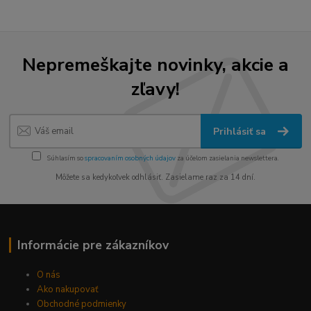
Nepremeškajte novinky, akcie a
zľavy!
Prihlásiť sa
Súhlasím so
spracovaním osobných údajov
za účelom zasielania newslettera.
Môžete sa kedykoľvek odhlásiť. Zasielame raz za 14 dní.
Informácie pre zákazníkov
O nás
Ako nakupovať
Obchodné podmienky