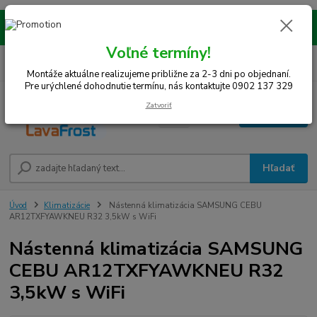
Montáže realizujeme na celom západe SR! Kraje TT, BA, NR, TN, vrátane
okresov SE, MY, TO, NZ, DS, GA.
Voľné termíny!
0
ks
0948 242 067
EUR
za
0 €
(Po-Pia, 8-15 hod.)
Montáže aktuálne realizujeme približne za 2-3 dni po objednaní.
Pre urýchlené dohodnutie termínu, nás kontaktujte 0902 137 329
Zatvoriť
Menu
Hľadať
Úvod
Klimatizácie
Nástenná klimatizácia SAMSUNG CEBU
AR12TXFYAWKNEU R32 3,5kW s WiFi
Nástenná klimatizácia SAMSUNG
CEBU AR12TXFYAWKNEU R32
3,5kW s WiFi