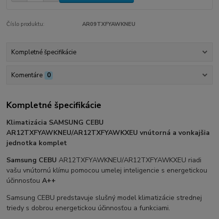
Číslo produktu:
AR09TXFYAWKNEU
Kompletné špecifikácie
Komentáre
0
Kompletné špecifikácie
Klimatizácia SAMSUNG CEBU
AR12TXFYAWKNEU/AR12TXFYAWKXEU
vnútorná a vonkajšia
jednotka komplet
Samsung CEBU
AR12TXFYAWKNEU/AR12TXFYAWKXEU riadi
vašu vnútornú klímu pomocou umelej inteligencie s energetickou
účinnosťou
A++
Samsung CEBU predstavuje slušný model klimatizácie strednej
triedy s dobrou energetickou účinnosťou a funkciami.