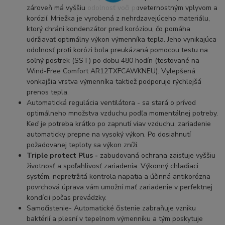
zároveň má vyššiu odolnosť voči poveternostným vplyvom a
korózií. Mriežka je vyrobená z nehrdzavejúceho materiálu,
ktorý chráni kondenzátor pred koróziou, čo pomáha
udržiavať optimálny výkon výmenníka tepla. Jeho vynikajúca
odolnosť proti korózi bola preukázaná pomocou testu na
soľný postrek (SST) po dobu 480 hodín (testované na
Wind-Free Comfort AR12TXFCAWKNEU). Vylepšená
vonkajšia vrstva výmenníka taktiež podporuje rýchlejšá
prenos tepla.
Automatická regulácia ventilátora - sa stará o prívod
optimálneho množstva vzduchu podľa momentálnej potreby.
Keď je potreba krátko po zapnutí viav vzduchu, zariadenie
automaticky prepne na vysoký výkon. Po dosiahnutí
požadovanej teploty sa výkon zníži.
Triple protect Plus -
zabudovaná ochrana zaisťuje vyššiu
životnosť a spoľahlivosť zariadenia. Výkonný chladiaci
systém, nepretržitá kontrola napätia a účinná antikorózna
povrchová úprava vám umožní mať zariadenie v perfektnej
kondícii počas prevádzky.
Samočistenie- Automatické čistenie zabraňuje vzniku
baktérií a plesní v tepelnom výmenníku a tým poskytuje