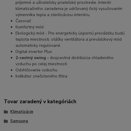
príjemné a užívateľsky priateľské prostredie. Interiér
klimatizačného zariadenia je udržovaný čistý vysušovaním
výmenníka tepla a sterilizáciou interiéru.
Časovač
Komfortný mód
Ekologický mód - Pre energeticky úspornú prevádzku budú
teplota miestnosti, otáčky ventilátora a prevádzkový mód
automaticky regulované.
Digital invertor Plus
2-cestný swing -
dvojcestná distribúcia chladeného
vzduchu po celej miestnosti
Odvhlčovanie vzduchu
Indikátor znečisteného filtra
Tovar zaradený v kategóriách
Klimatizácie
Samsung