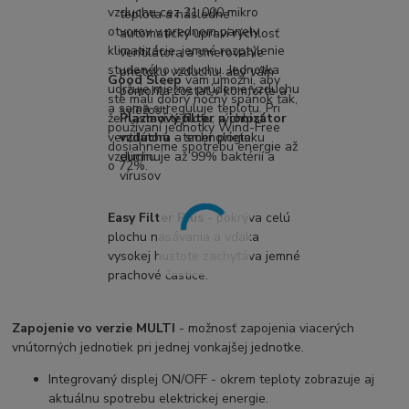
vzduchu cez 21 000 mikro
teplota a následne
otvorov v prednom panely
automaticky upraví rýchlosť
klimatizácie, jemné rozptýlenie
ventilátora a smerovanie
studeného vzduchu. Jednotka
prietoku vzduchu, aby vám
Good Sleep
vam
umožní, aby
udržuje mierne prúdenie vzduchu
pomohla zostať v komforte a
ste mali dobrý nočný spánok tak,
a sama si reguluje teplotu. Pri
sviežosti.
že nastaví teplotu, rýchlosť
Plazmový filter a ionizátor
používaní jednotky Wind-Free
ventilátora a smer prietoku
vzduchu
- technológia
dosiahneme spotrebu energie až
vzduchu.
eliminuje až 99% baktérií a
o 72%.
vírusov
Easy Filter Plus -
pokrýva celú
plochu nasávania a vďaka
vysokej hustote zachytáva jemné
prachové častice.
Zapojenie vo verzie MULTI
- možnosť zapojenia viacerých
vnútorných jednotiek pri jednej vonkajšej jednotke.
Integrovaný displej ON/OFF - okrem teploty zobrazuje aj
aktuálnu spotrebu elektrickej energie.