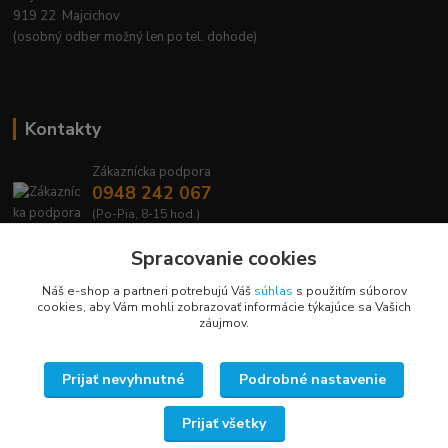
919 22 Majcichov
(osobný odber možný len po tel. dohode)
Kontakty
Zákaznícka podpora
0948 242 067
(Po-Pia, 8-15 hod.)
info@lavafrost.sk
Spracovanie cookies
Náš e-shop a partneri potrebujú Váš
súhlas
s použitím súborov
cookies, aby Vám mohli zobrazovať informácie týkajúce sa Vašich
záujmov.
Upravit sběr cookies.
Prijať nevyhnutné
Podrobné nastavenie
Prijať všetky
Vytvorené na
Eshop-rychlo.sk