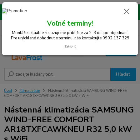
Montáže realizujeme na celom západe SR! Kraje TT, BA, NR, TN, vrátane
okresov SE, MY, TO, NZ, DS, GA.
Voľné termíny!
0
ks
0948 242 067
EUR
za
0 €
(Po-Pia, 8-15 hod.)
Montáže aktuálne realizujeme približne za 2-3 dni po objednaní.
Pre urýchlené dohodnutie termínu, nás kontaktujte 0902 137 329
Zatvoriť
Menu
Hľadať
Úvod
Klimatizácie
Nástenná klimatizácia SAMSUNG WIND-FREE
COMFORT AR18TXFCAWKNEU R32 5,0 kW s WiFi
Nástenná klimatizácia SAMSUNG
WIND-FREE COMFORT
AR18TXFCAWKNEU R32 5,0 kW
s WiFi