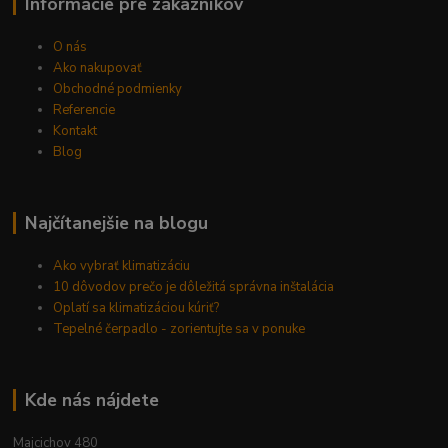
Informácie pre zákazníkov
O nás
Ako nakupovať
Obchodné podmienky
Referencie
Kontakt
Blog
Najčítanejšie na blogu
Ako vybrať klimatizáciu
10 dôvodov prečo je dôležitá správna inštalácia
Oplatí sa klimatizáciou kúriť?
Tepelné čerpadlo - zorientujte sa v ponuke
Kde nás nájdete
Majcichov 480