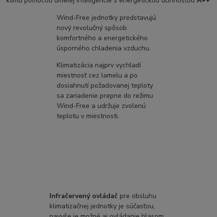
klímu pomocou umelej inteligencie s energetickou účinnosťou
A++
Wind-Free jednotky predstavujú
nový revolučný spôsob
komfortného a energetického
úsporného chladenia vzduchu.
Klimatizácia najprv vychladí
miestnosť cez lamelu a po
dosiahnutí požadovanej teploty
sa zariadenie prepne do režimu
Wind-Free a udržuje zvolenú
teplotu v miestnosti.
Infračervený ovládač
pre obsluhu
klimatizačnej jednotky je súčasťou,
navyše je možné aj ovládanie hlasom