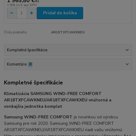
1 965,80 €
/
ks
1 598,21 €
bez DPH
Pridať do košíka
Číslo produktu:
AR18TXFCAWKNEU
Kompletné špecifikácie
Komentáre
0
Kompletné špecifikácie
Klimatizácia SAMSUNG WIND-FREE COMFORT
AR18TXFCAWKNEU/AR18TXFCAWKXEU vnútorná a
vonkajšia jednotka komplet
Samsung WIND-FREE COMFORT
je novinkou od výrobcu
Samsung pre rok 2020. Samsung WIND-FREE COMFORT
AR18TXFCAWKNEU/AR18TXFCAWKXEU riadi vašu vnútornú