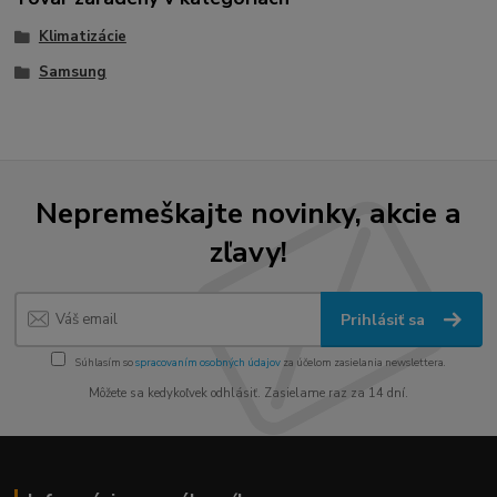
Klimatizácie
Samsung
Nepremeškajte novinky, akcie a
zľavy!
Prihlásiť sa
Súhlasím so
spracovaním osobných údajov
za účelom zasielania newslettera.
Môžete sa kedykoľvek odhlásiť. Zasielame raz za 14 dní.