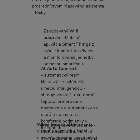
prosredníctvom hlasového asistenta
- Bixby.
Zabudovaný
Wifi
adaptér -
Mobilná
aplikácia
SmartThings
z
vyšuje komfort používania
a monitorovania jednotky
pomocou smartfónu.
Al Auto Comfort
-
automatický režim
klimatizácie ovládaný
umelou inteligenciou -
sleduje vonkajšiu-vnútornú
teplotu, preferované
nastavenia a automaticky sa
stará o optimálne a
komfortné podmienky v
Wind-free chladenie
-
Dvojstupňové chladenie
-
miestnosti.
distribúcia vzduchu, ktorá
Rýchlo vychladí miestnosť,
nevytvára prievan - distribúcia
aby sa dosiahla požadovaná