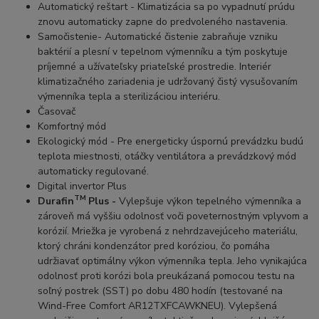
Automatický reštart - Klimatizácia sa po vypadnutí prúdu
znovu automaticky zapne do predvoleného nastavenia.
Samočistenie- Automatické čistenie zabraňuje vzniku
baktérií a plesní v tepelnom výmenníku a tým poskytuje
príjemné a užívateľsky priateľské prostredie. Interiér
klimatizačného zariadenia je udržovaný čistý vysušovaním
výmenníka tepla a sterilizáciou interiéru.
Časovač
Komfortný mód
Ekologický mód - Pre energeticky úspornú prevádzku budú
teplota miestnosti, otáčky ventilátora a prevádzkový mód
automaticky regulované.
Digital invertor Plus
TM
Durafin
Plus -
Vylepšuje výkon tepelného výmenníka a
zároveň má vyššiu odolnosť voči poveternostným vplyvom a
korózií. Mriežka je vyrobená z nehrdzavejúceho materiálu,
ktorý chráni kondenzátor pred koróziou, čo pomáha
udržiavať optimálny výkon výmenníka tepla. Jeho vynikajúca
odolnosť proti korózi bola preukázaná pomocou testu na
soľný postrek (SST) po dobu 480 hodín (testované na
Wind-Free Comfort AR12TXFCAWKNEU). Vylepšená