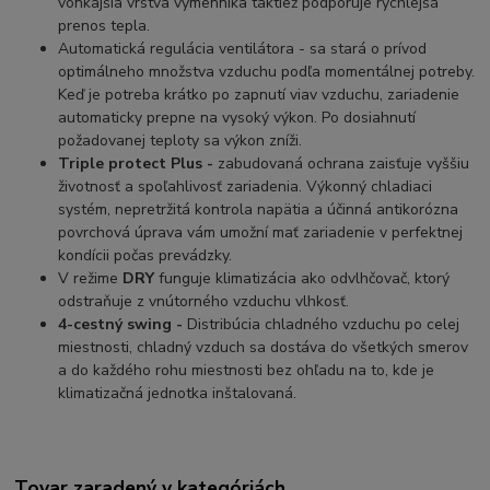
vonkajšia vrstva výmenníka taktiež podporuje rýchlejšá
prenos tepla.
Automatická regulácia ventilátora - sa stará o prívod
optimálneho množstva vzduchu podľa momentálnej potreby.
Keď je potreba krátko po zapnutí viav vzduchu, zariadenie
automaticky prepne na vysoký výkon. Po dosiahnutí
požadovanej teploty sa výkon zníži.
Triple protect Plus -
zabudovaná ochrana zaisťuje vyššiu
životnosť a spoľahlivosť zariadenia. Výkonný chladiaci
systém, nepretržitá kontrola napätia a účinná antikorózna
povrchová úprava vám umožní mať zariadenie v perfektnej
kondícii počas prevádzky.
V režime
DRY
funguje klimatizácia ako odvlhčovač, ktorý
odstraňuje z vnútorného vzduchu vlhkosť.
4-cestný swing -
Distribúcia chladného vzduchu po celej
miestnosti, chladný vzduch sa dostáva do všetkých smerov
a do každého rohu miestnosti bez ohľadu na to, kde je
klimatizačná jednotka inštalovaná.
Tovar zaradený v kategóriách