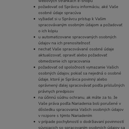
webových stránkach e-shopu
požadovať od Správcu informáciu, aké Vaše
osobné údaje spracúva
vyžiadať si u Správcu prístup k Vašim
spracovávaným osobným údajom a požadovať
o ich kópiu
u automatizovane spracovaných osobných
údajov na ich prenositeľnosť
nechať Vaše spracovávané osobné údaje
aktualizovať, opraviť alebo požadovať
obmedzenie ich spracovania
požadovať od spoločnosti vymazanie Vašich
osobných údajov, pokiaľ sa nejedná o osobné
údaje, ktoré je Správca povinný alebo
oprávnený ďalej spracovávať podľa príslušných
právnych predpisov
na účinnú súdnu ochranu, ak máte za to, že
Vaše práva podľa Nariadenia boli porušené v
dôsledku spracovania Vašich osobných údajov
v rozpore s týmto Nariadením
v prípade pochybností o dodržiavaní povinností
súvisiacich so spracovaním osobných údajov sa