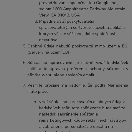
prevádzkovanej spoločnosťou Google Inc.,
sídlom 1600 Amphitheatre Parkway, Mountain
View, CA 94043, USA
Prípadne ďalší poskytovatelia
spracovateľských softvérov, služieb a aplikácií,
ktorých však v súčasnej dobe spoločnosť
nevyužíva
Osobné údaje nebudú poskytnuté mimo územia EÚ.
(Servery na území EÚ)
Súhlas so spracovaním je možné vziať kedykoľvek
späť, a to úpravou preferencií ochrany súkromia v
pätičke webu alebo zaslaním emailu.
Vezmite prosíme na vedomie, že podľa Nariadenia
máte právo:
vziať súhlas so spracovaním osobných údajov
kedykoľvek späť, toto späť vzatie bude mať za
následok zabránenie spúšťania
remarketingových kódov reklamných nástrojov
a zabránenie personalizácie obsahu na