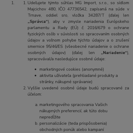
Udeľujete týmto súhlas MG Import, s.r.o., so sídlom
Majcichov 480, IČO 47736542, zapísaná na súde v
Trnave, oddiel sro, vložka 34287/T (ďalej len
„Správca“
), aby v zmysle nariadenia Európskeho
parlamentu a Rady (EÚ) č. 2016/679 o ochrane
fyzických osôb v súvislosti so spracovaním osobných
údajov a voľnom pohybe týchto údajov a o zrušení
smernice 95/46/ES (všeobecné nariadenie o ochrane
osobných údajov) (ďalej len
„Nariadenie“
),
spracovával/a nasledujúce osobné údaje:
marketingové cookies (anonymné)
aktivita užívateľa (prehliadané produkty a
stránky, nákupné správanie)
Vyššie uvedené osobné údaje budú spracované za
účelom:
marketingového spracovania Vašich
nákupných preferencií, ak túto dobu
nepredĺžite
personalizácie (teda prispôsobenia)
obchodných ponúk alebo kampaní