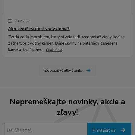
11
.
02
.
2026
Ako zistiť tvrdosť vody doma?
Tvrdá voda je problém, ktorý si veľa ľudí uvedomí až vtedy, keď sa
začne tvoriť vodný kameň. Biele škvrny na batériách, zanesená
kanvica, kratšia živo...
čítať celé
Zobraziť všetky články
Nepremeškajte novinky, akcie a
zľavy!
Prihlásiť sa