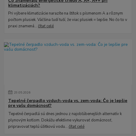
Čo znamenajú energetické triedy A, A+, A++ pri
klimatizáciách?
Pri výbere klimatizácie narazíte na štítok s písmenom A a rôznym
počtom plusiek. Väčšina ľudí tuší, že viac plusiek = lepšie. No čo to v
praxi znamená...
čítať celé
29
.
05
.
2026
Tepelné čerpadlo vzduch-voda vs. zem-voda: Čo je lepšie
pre vašu domácnosť?
Tepelné čerpadlá sú dnes jednou z najobľúbenejších alternatív k
plynovým kotlom. Dokážu efektívne vykurovať domácnosť,
pripravovať teplú úžitkovú vodu...
čítať celé