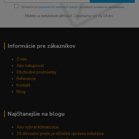
Súhlasím so
spracovaním osobných údajov
za účelom zasielania newslettera.
Môžete sa kedykoľvek odhlásiť. Zasielame raz za 14 dní.
Informácie pre zákazníkov
O nás
Ako nakupovať
Obchodné podmienky
Referencie
Kontakt
Blog
Najčítanejšie na blogu
Ako vybrať klimatizáciu
10 dôvodov prečo je dôležitá správna inštalácia