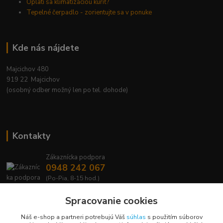
Oplatí sa klimatizáciou kúriť?
Tepelné čerpadlo - zorientujte sa v ponuke
Kde nás nájdete
Majcichov 480
919 22 Majcichov
(osobný odber možný len po tel. dohode)
Kontakty
Zákaznícka podpora
0948 242 067
(Po-Pia, 8-15 hod.)
info@lavafrost.sk
Spracovanie cookies
Náš e-shop a partneri potrebujú Váš
súhlas
s použitím súborov