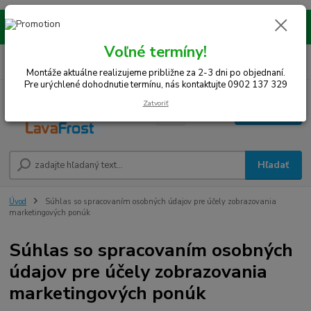
Montáže realizujeme na celom západe SR! Kraje TT, BA, NR, TN, vrátane
okresov SE, MY, TO, NZ, DS, GA.
Voľné termíny!
0
ks
0948 242 067
EUR
za
0 €
(Po-Pia, 8-15 hod.)
Montáže aktuálne realizujeme približne za 2-3 dni po objednaní.
Pre urýchlené dohodnutie termínu, nás kontaktujte 0902 137 329
Zatvoriť
Menu
Hľadať
Úvod
Súhlas so spracovaním osobných údajov pre účely zobrazovania
marketingových ponúk
Súhlas so spracovaním osobných
údajov pre účely zobrazovania
marketingových ponúk