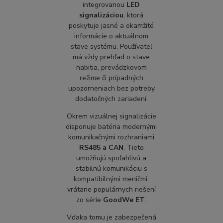
integrovanou
LED
signalizáciou
, ktorá
poskytuje jasné a okamžité
informácie o aktuálnom
stave systému. Používateľ
má vždy prehľad o stave
nabitia, prevádzkovom
režime či prípadných
upozorneniach bez potreby
dodatočných zariadení.
Okrem vizuálnej signalizácie
disponuje batéria modernými
komunikačnými rozhraniami
RS485 a CAN
. Tieto
umožňujú spoľahlivú a
stabilnú komunikáciu s
kompatibilnými meničmi,
vrátane populárnych riešení
zo série
GoodWe ET
.
Vďaka tomu je zabezpečená