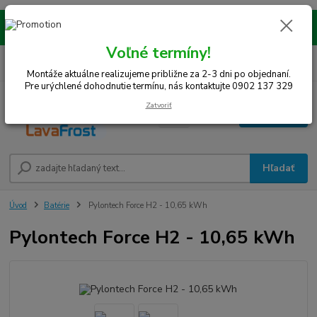
Montáže realizujeme na celom západe SR! Kraje TT, BA, NR, TN, vrátane
okresov SE, MY, TO, NZ, DS, GA.
Voľné termíny!
0
ks
0948 242 067
EUR
za
0 €
(Po-Pia, 8-15 hod.)
Montáže aktuálne realizujeme približne za 2-3 dni po objednaní.
Pre urýchlené dohodnutie termínu, nás kontaktujte 0902 137 329
Zatvoriť
Menu
Hľadať
Úvod
Batérie
Pylontech Force H2 - 10,65 kWh
Pylontech Force H2 - 10,65 kWh