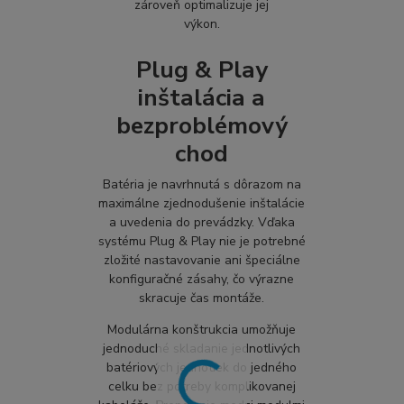
zároveň optimalizuje jej
výkon.
Plug & Play
inštalácia a
bezproblémový
chod
Batéria je navrhnutá s dôrazom na
maximálne zjednodušenie inštalácie
a uvedenia do prevádzky. Vďaka
systému Plug & Play nie je potrebné
zložité nastavovanie ani špeciálne
konfiguračné zásahy, čo výrazne
skracuje čas montáže.
Modulárna konštrukcia umožňuje
jednoduché skladanie jednotlivých
batériových jednotiek do jedného
celku bez potreby komplikovanej