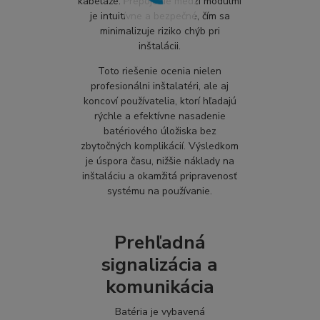
kabeláže. Prepojenie medzi modulmi
je intuitívne a bezpečné, čím sa
minimalizuje riziko chýb pri
inštalácii.
Toto riešenie ocenia nielen
profesionálni inštalatéri, ale aj
koncoví používatelia, ktorí hľadajú
rýchle a efektívne nasadenie
batériového úložiska bez
zbytočných komplikácií. Výsledkom
je úspora času, nižšie náklady na
inštaláciu a okamžitá pripravenosť
systému na používanie.
Prehľadná
signalizácia a
komunikácia
Batéria je vybavená