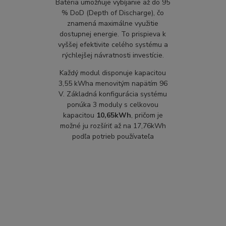
Batéria umožňuje vybíjanie až do 95
% DoD (Depth of Discharge), čo
znamená maximálne využitie
dostupnej energie. To prispieva k
vyššej efektivite celého systému a
rýchlejšej návratnosti investície.
Každý modul disponuje kapacitou
3,55 kWh
a menovitým napätím 96
V. Základná konfigurácia systému
ponúka 3 moduly s celkovou
kapacitou
10,65kWh
, pričom je
možné ju rozšíriť až na 17,76kWh
podľa potrieb používateľa