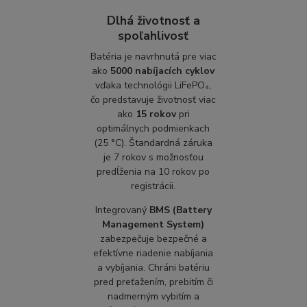
Dlhá životnosť a
spoľahlivosť
Batéria je navrhnutá pre viac
ako
5000 nabíjacích cyklov
vďaka technológii LiFePO₄,
čo predstavuje životnosť viac
ako
15 rokov
pri
optimálnych podmienkach
(25 °C). Štandardná záruka
je 7 rokov s možnosťou
predĺženia na 10 rokov po
registrácii.
Integrovaný
BMS (Battery
Management System)
zabezpečuje bezpečné a
efektívne riadenie nabíjania
a vybíjania. Chráni batériu
pred preťažením, prebitím či
nadmerným vybitím a