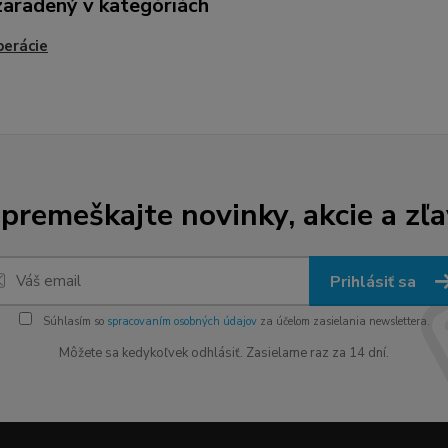
zaradený v kategóriách
erácie
premeškajte novinky, akcie a zľa
Prihlásiť sa
Súhlasím so
spracovaním osobných údajov
za účelom zasielania newslettera.
Môžete sa kedykoľvek odhlásiť. Zasielame raz za 14 dní.