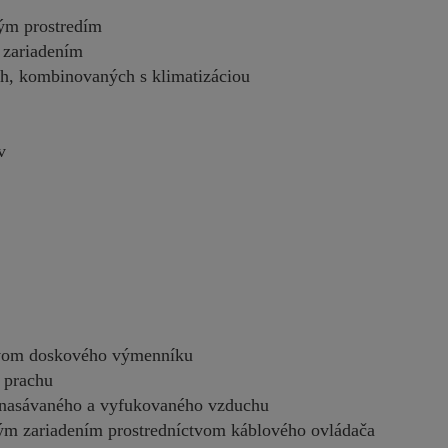
ným prostredím
 zariadením
ch, kombinovaných s klimatizáciou
v
ctvom doskového výmenníku
a prachu
 nasávaného a vyfukovaného vzduchu
čným zariadením prostredníctvom káblového ovládača