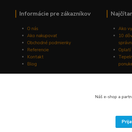
Informácie pre zákazníkov
Najčíta
O nás
Ako vy
Ako nakupovať
10 dôv
Obchodné podmienky
správn
Referencie
Oplatí 
Kontakt
Tepeln
Blog
ponuk
Náš e-shop a partn
Prij