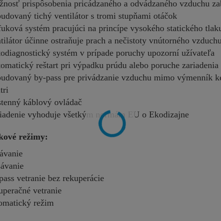
nosť prispôsobenia pricádzaného a odvádzaného vzduchu zab
udovaný tichý ventilátor s tromi stupňami otáčok
uková systém pracujúci na princípe vysokého statického tla
tilátor účinne ostraňuje prach a nečistoty vnútorného vzduch
odiagnostický systém v prípade poruchy upozorní užívateľa
omatický reštart pri výpadku prúdu alebo poruche zariadenia
udovaný by-pass pre privádzanie vzduchu mimo výmenník ke
tri
tenný káblový ovládač
iadenie vyhoduje všetkým normám EU o Ekodizajne
kové režimy:
ávanie
sávanie
pass vetranie bez rekuperácie
uperačné vetranie
omatický režim