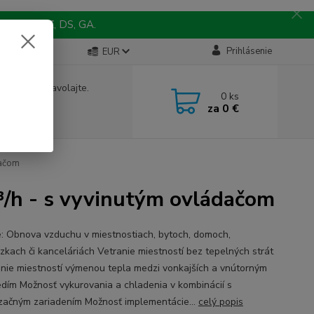
 MY, TO, NZ, DS, GA.
Prihlásenie
EUR
e si rady? Zavolajte.
0
ks
 242 067
za
0 €
9
a, 8-15 hod.)
dačom
/h - s vyvinutým ovládačom
e: Obnova vzduchu v miestnostiach, bytoch, domoch,
zkach či kanceláriách Vetranie miestností bez tepelných strát
nie miestností výmenou tepla medzi vonkajších a vnútorným
edím Možnosť vykurovania a chladenia v kombinácií s
izačným zariadením Možnosť implementácie...
celý popis