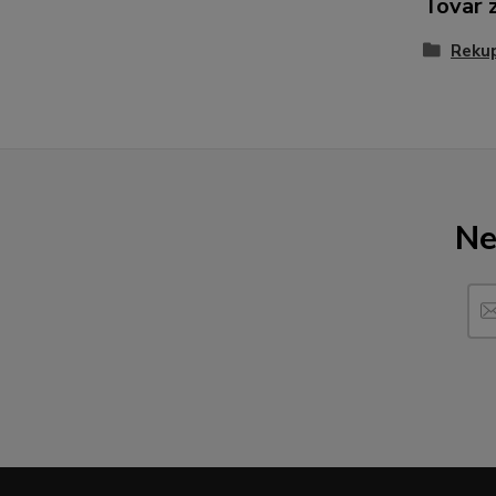
Tovar 
Rekup
Ne