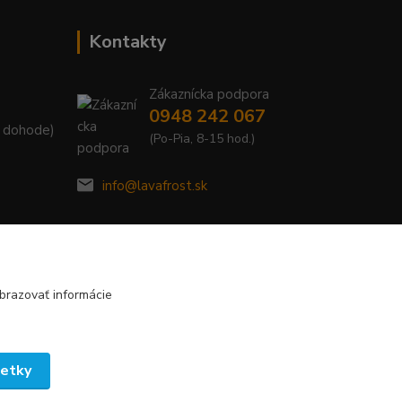
Kontakty
Zákaznícka podpora
0948 242 067
. dohode)
(Po-Pia, 8-15 hod.)
info@lavafrost.sk
brazovať informácie
šetky
Vytvorené na
Eshop-rychlo.sk