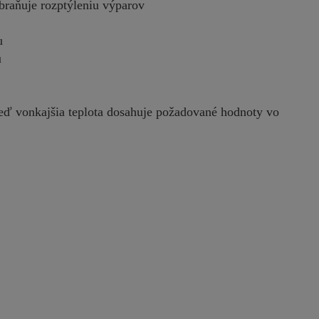
raňuje rozptýleniu výparov
ku
u
ď vonkajšia teplota dosahuje požadované hodnoty vo