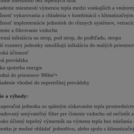
ranie miestností bez tepelných strát
adenie miestností výmenou tepla medzi vonkajších a vnútor
nosť vykurovania a chladenia v kombinácií s klimatizačným
nosť implementácie jednotiek do rôznych systémov, vetrací
tenie a filtrovanie vzduchu
esná inštalácia na strop, pod strop, do podhľadu, stropu
é rozmery jednotky umožňujú inštaláciu do malých priestoro
oká účinnosť
há prevádzka
ka spotreba energie
dná do priestorov 900m³+
iadenie vhodné do nepretržitej prevádzky
ie a výhody:
uperačná jednotka so spätným získavaním tepla prostrední
udovaný umývateľný filter pre čistenie vzduchu od nečistôt 
oko účinný tepelný výmenník na výmenu tepla bez miešania
notku je možné obládať jednotlivo, alebo spolu s klimatiza