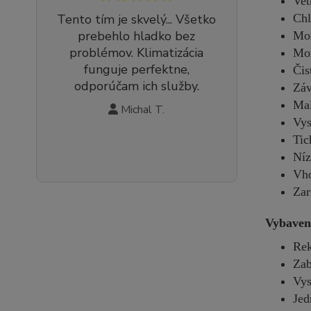
Vet
Chl
Tento tím je skvelý... Všetko
prebehlo hladko bez
Mož
problémov. Klimatizácia
Mož
funguje perfektne,
Čis
odporúčam ich služby.
Záv
Mal
Michal T.
Vys
Tic
Níz
Vho
Zar
Vybaven
Rek
Zab
Vys
Jed