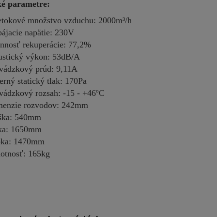
ké parametre:
etokové množstvo vzduchu: 2000m³/h
ájacie napätie: 230V
nnosť rekuperácie: 77,2%
stický výkon: 53dB/A
vádzkový prúd: 9,11A
erný statický tlak: 170Pa
vádzkový rozsah: -15 - +46ºC
enzie rozvodov: 242mm
ška: 540mm
ka: 1650mm
bka: 1470mm
tnosť: 165kg