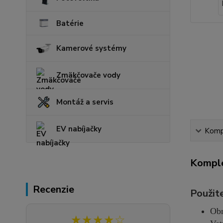
Batérie
Kamerové systémy
Zmäkčovače vody
Montáž a servis
EV nabíjačky
Kompl
Komple
Recenzie
Použite
Obn
★★★★☆