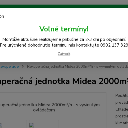
 na celom západe SR! Kraje TT, BA, NR, TN, vrátane okresov SE,
Ochrana súkromia
Návody na použitie
Kontakt
Blog
Voľné termíny!
Neviet
Montáže aktuálne realizujeme približne za 2-3 dni po objednaní.
Hľadať
0948
Pre urýchlené dohodnutie termínu, nás kontaktujte 0902 137 32
(Po-Pi
Zatvoriť
ekuperácie
Rekuperačná jednotka Midea 2000m³/h - s vyvinutým ovlá
peračná jednotka Midea 2000m³
Použit
prevád
Chlade
prostr
klimat