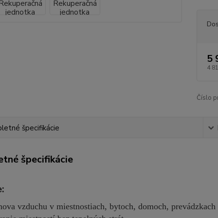
Dos
5 
4 8
Číslo p
etné špecifikácie
tné špecifikácie
:
ova vzduchu v miestnostiach, bytoch, domoch, prevádzkach 