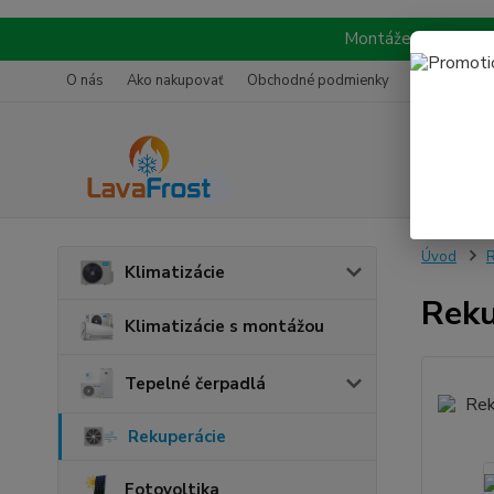
Montáže realizujeme
O nás
Ako nakupovať
Obchodné podmienky
Referencie
Úvod
R
Klimatizácie
Reku
Klimatizácie s montážou
Tepelné čerpadlá
Rekuperácie
Fotovoltika