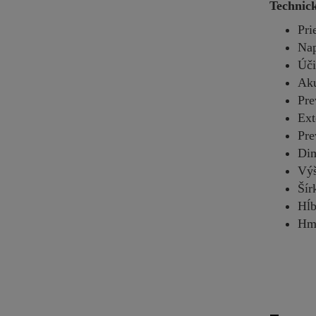
Technic
Pri
Nap
Úči
Aku
Pre
Ext
Pre
Dim
Vý
Šír
Hĺ
Hmo