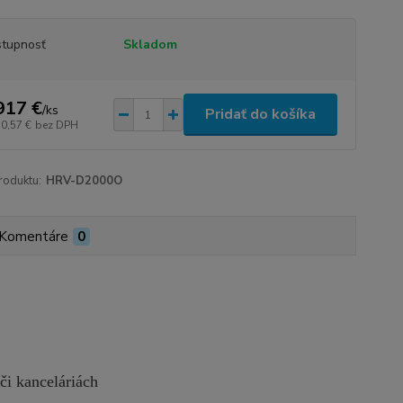
tupnosť
Skladom
917 €
/
ks
Pridať do košíka
10,57 €
bez DPH
roduktu:
HRV-D2000O
Komentáre
0
či kanceláriách