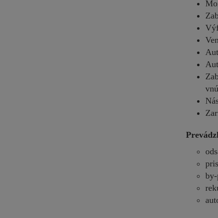
Mož
Zab
Výf
Ven
Aut
Aut
Zab
vnú
Nás
Zar
Prevádz
ods
pri
by-
rek
aut