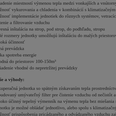
adenie miestností výmenou tepla medzi vonkajších a vnútor
nosť vykurovania a chladenia v kombinácií s klimatizačným
nosť implementácie jednotiek do rôznych systémov, vetrací
tenie a filtrovanie vzduchu
esná inštalácia na strop, pod strop, do podhľadu, stropu
é rozmery jednotky umožňujú inštaláciu do malých priestoro
oká účinnosť
há prevádzka
ka spotreba energie
dná do priestorov 100-150m³
iadenie vhodné do nepretržitej prevádzky
ie a výhody:
uperačná jednotka so spätným získavaním tepla prostrední
udovaný umývateľný filter pre čistenie vzduchu od nečistôt 
oko účinný tepelný výmenník na výmenu tepla bez miešania
notku je možné obládať jednotlivo, alebo spolu s klimatiza
nosť prispôsobenia pricádzaného a odvádzaného vzduchu zab