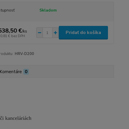
tupnosť
Skladom
538,50 €
/
ks
Pridať do košíka
50,81 €
bez DPH
roduktu:
HRV-D200
Komentáre
0
či kanceláriách