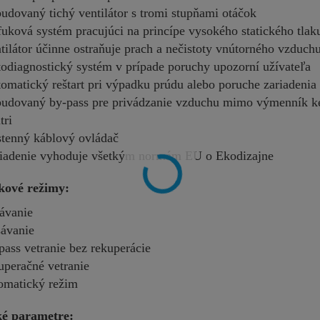
udovaný tichý ventilátor s tromi stupňami otáčok
uková systém pracujúci na princípe vysokého statického tla
tilátor účinne ostraňuje prach a nečistoty vnútorného vzduch
odiagnostický systém v prípade poruchy upozorní užívateľa
omatický reštart pri výpadku prúdu alebo poruche zariadenia
udovaný by-pass pre privádzanie vzduchu mimo výmenník ke
tri
tenný káblový ovládač
iadenie vyhoduje všetkým normám EU o Ekodizajne
kové režimy:
ávanie
sávanie
pass vetranie bez rekuperácie
uperačné vetranie
omatický režim
ké parametre: