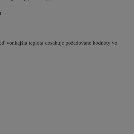
ku
u
ď vonkajšia teplota dosahuje požadované hodnoty vo