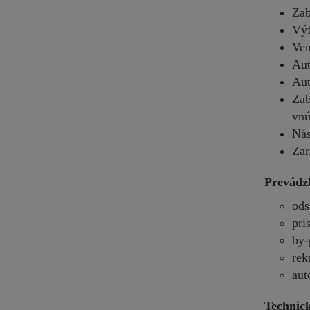
Zab
Výf
Ven
Aut
Aut
Zab
vnú
Nás
Zar
Prevádz
ods
pri
by-
rek
aut
Technic