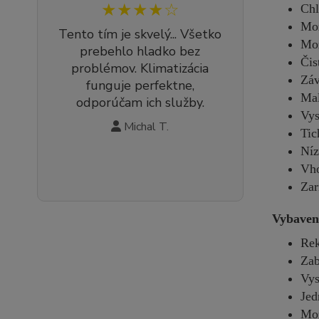
★★★★☆
Chl
Mož
Tento tím je skvelý... Všetko
Mož
prebehlo hladko bez
Čis
problémov. Klimatizácia
Záv
funguje perfektne,
Mal
odporúčam ich služby.
Vys
Michal T.
Tic
Níz
Vho
Zar
Vybaven
Rek
Zab
Vys
Jed
Mož