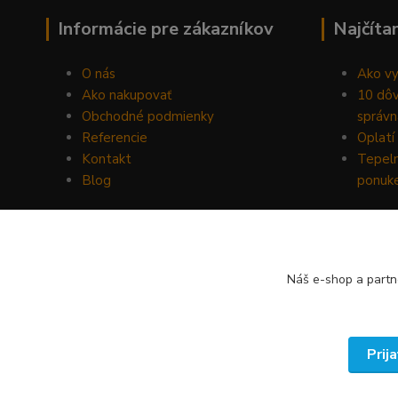
Informácie pre zákazníkov
Najčíta
O nás
Ako vy
Ako nakupovať
10 dôv
Obchodné podmienky
správn
Referencie
Oplatí 
Kontakt
Tepeln
Blog
ponuk
Náš e-shop a partn
Prij