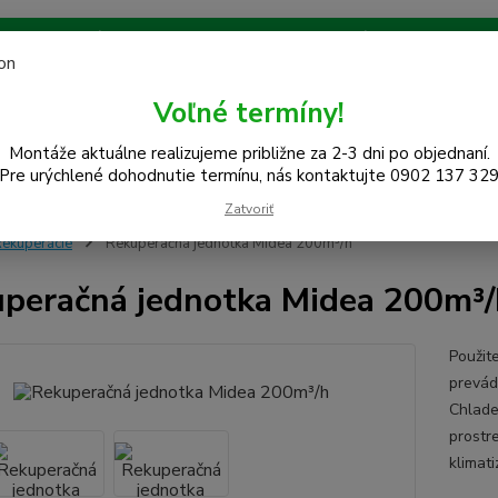
 na celom západe SR! Kraje TT, BA, NR, TN, vrátane okresov SE,
Ochrana súkromia
Návody na použitie
Kontakt
Blog
Voľné termíny!
Neviet
Hľadať
Montáže aktuálne realizujeme približne za 2-3 dni po objednaní.
0948
Pre urýchlené dohodnutie termínu, nás kontaktujte 0902 137 32
(Po-Pi
Zatvoriť
ekuperácie
Rekuperačná jednotka Midea 200m³/h
peračná jednotka Midea 200m³/
Použit
prevád
Chlade
prostr
klimat