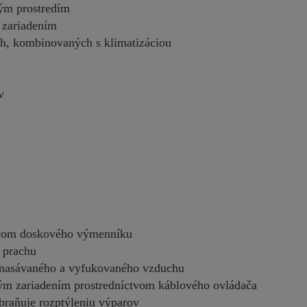
ným prostredím
 zariadením
ch, kombinovaných s klimatizáciou
v
ctvom doskového výmenníku
a prachu
 nasávaného a vyfukovaného vzduchu
čným zariadením prostredníctvom káblového ovládača
raňuje rozptýleniu výparov