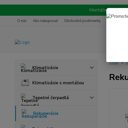
Montáže realizujeme
O nás
Ako nakupovať
Obchodné podmienky
Referencie
Úvod
R
Klimatizácie
Reku
Klimatizácie s montážou
Tepelné čerpadlá
Rekuperácie