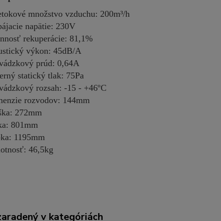
etokové množstvo vzduchu: 200m³/h
ájacie napätie: 230V
nnosť rekuperácie: 81,1%
stický výkon: 45dB/A
vádzkový prúd: 0,64A
erný statický tlak: 75Pa
vádzkový rozsah: -15 - +46ºC
enzie rozvodov: 144mm
ška: 272mm
ka: 801mm
bka: 1195mm
tnosť: 46,5kg
zaradený v kategóriách