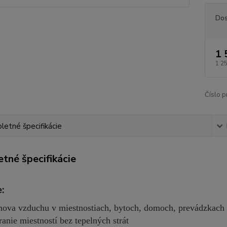
Dos
1 
1 2
Číslo p
etné špecifikácie
tné špecifikácie
:
ova vzduchu v miestnostiach, bytoch, domoch, prevádzkach 
ranie miestností bez tepelných strát