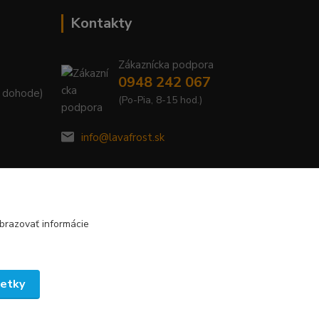
Kontakty
Zákaznícka podpora
0948 242 067
. dohode)
(Po-Pia, 8-15 hod.)
info@lavafrost.sk
brazovať informácie
šetky
Vytvorené na
Eshop-rychlo.sk