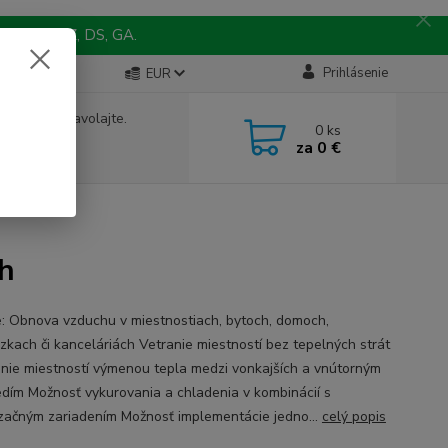
 MY, TO, NZ, DS, GA.
Prihlásenie
EUR
e si rady? Zavolajte.
0
ks
 242 067
za
0 €
9
a, 8-15 hod.)
h
e: Obnova vzduchu v miestnostiach, bytoch, domoch,
zkach či kanceláriách Vetranie miestností bez tepelných strát
nie miestností výmenou tepla medzi vonkajších a vnútorným
edím Možnosť vykurovania a chladenia v kombinácií s
izačným zariadením Možnosť implementácie jedno...
celý popis