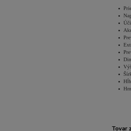
Pri
Nap
Úči
Aku
Pre
Ext
Pre
Dim
Vý
Šír
Hĺ
Hmo
Tovar 