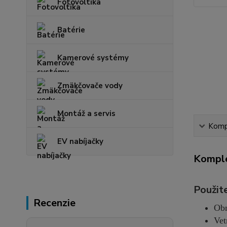
Fotovoltika
Batérie
Kamerové systémy
Zmäkčovače vody
Montáž a servis
Kompl
EV nabíjačky
Komple
Použite
Recenzie
Obn
Vet