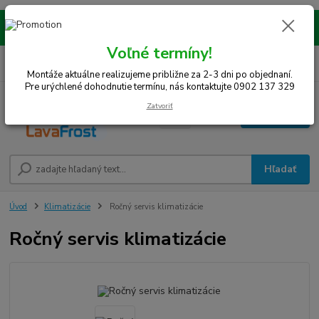
Montáže realizujeme na celom západe SR! Kraje TT, BA, NR, TN, vrátane
okresov SE, MY, TO, NZ, DS, GA.
Voľné termíny!
0
ks
0948 242 067
EUR
za
0 €
(Po-Pia, 8-15 hod.)
Montáže aktuálne realizujeme približne za 2-3 dni po objednaní.
Pre urýchlené dohodnutie termínu, nás kontaktujte 0902 137 329
Zatvoriť
Menu
Hľadať
Úvod
Klimatizácie
Ročný servis klimatizácie
Ročný servis klimatizácie