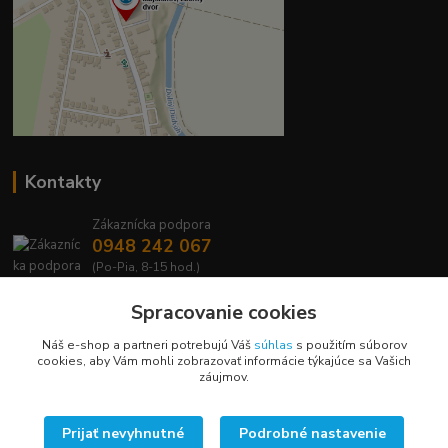
Kontakty
Zákaznícka podpora
0948 242 067
(Po-Pia, 8-15 hod.)
info@lavafrost.sk
Spracovanie cookies
Náš e-shop a partneri potrebujú Váš
súhlas
s použitím súborov
cookies, aby Vám mohli zobrazovať informácie týkajúce sa Vašich
záujmov.
Upravit sběr cookies.
Prijať nevyhnutné
Podrobné nastavenie