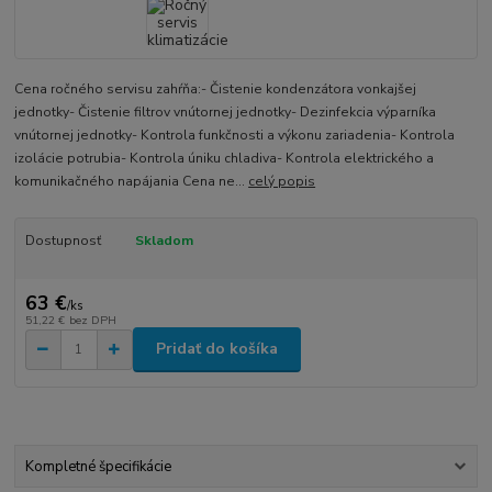
Cena ročného servisu zahŕňa:- Čistenie kondenzátora vonkajšej
jednotky- Čistenie filtrov vnútornej jednotky- Dezinfekcia výparníka
vnútornej jednotky- Kontrola funkčnosti a výkonu zariadenia- Kontrola
izolácie potrubia- Kontrola úniku chladiva- Kontrola elektrického a
komunikačného napájania Cena ne...
celý popis
Dostupnosť
Skladom
63 €
/
ks
51,22 €
bez DPH
Pridať do košíka
Kompletné špecifikácie