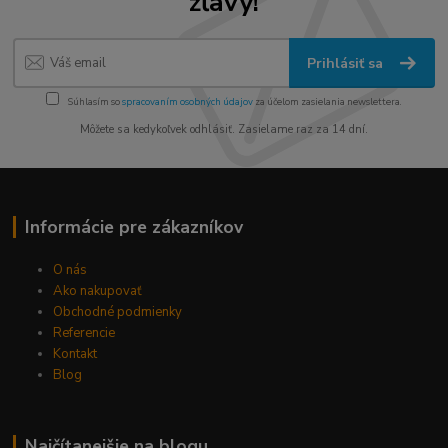
zľavy!
Prihlásiť sa
Súhlasím so
spracovaním osobných údajov
za účelom zasielania newslettera.
Môžete sa kedykoľvek odhlásiť. Zasielame raz za 14 dní.
Informácie pre zákazníkov
O nás
Ako nakupovať
Obchodné podmienky
Referencie
Kontakt
Blog
Najčítanejšie na blogu