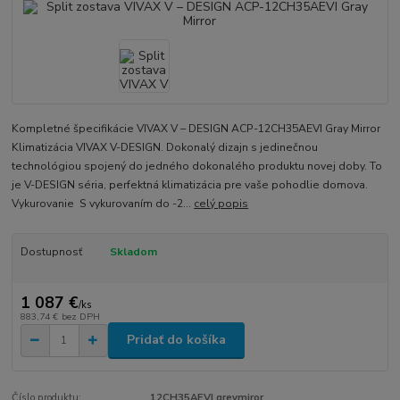
Kompletné špecifikácie VIVAX V – DESIGN ACP-12CH35AEVI Gray Mirror
Klimatizácia VIVAX V-DESIGN. Dokonalý dizajn s jedinečnou
technológiou spojený do jedného dokonalého produktu novej doby. To
je V-DESIGN séria, perfektná klimatizácia pre vaše pohodlie domova.
Vykurovanie S vykurovaním do -2...
celý popis
Dostupnosť
Skladom
1 087 €
/
ks
883,74 €
bez DPH
Pridať do košíka
Číslo produktu:
12CH35AEVI greymiror