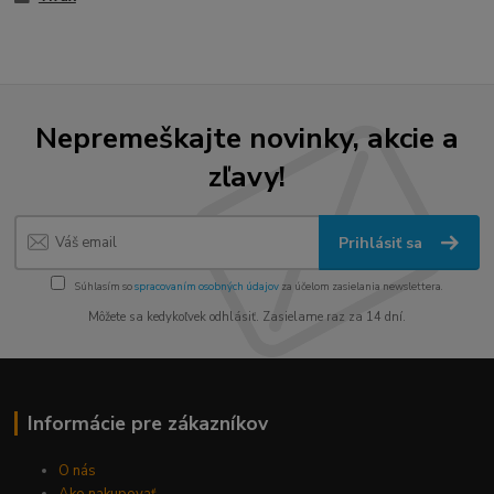
Nepremeškajte novinky, akcie a
zľavy!
Prihlásiť sa
Súhlasím so
spracovaním osobných údajov
za účelom zasielania newslettera.
Môžete sa kedykoľvek odhlásiť. Zasielame raz za 14 dní.
Informácie pre zákazníkov
O nás