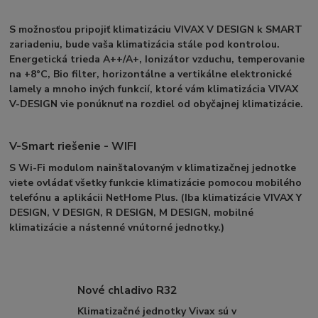
S možnosťou pripojiť klimatizáciu VIVAX V DESIGN k SMART
zariadeniu, bude vaša klimatizácia stále pod kontrolou.
Energetická trieda A++/A+, Ionizátor vzduchu, temperovanie
na +8°C, Bio filter, horizontálne a vertikálne elektronické
lamely a mnoho iných funkcií, ktoré vám klimatizácia VIVAX
V-DESIGN vie ponúknuť na rozdiel od obyčajnej klimatizácie.
V-Smart riešenie - WIFI
S Wi-Fi modulom nainštalovaným v klimatizačnej jednotke
viete ovládať všetky funkcie klimatizácie pomocou mobilého
telefónu a aplikácii NetHome Plus. (Iba klimatizácie VIVAX Y
DESIGN, V DESIGN, R DESIGN, M DESIGN, mobilné
klimatizácie a nástenné vnútorné jednotky.)
Nové chladivo R32
Klimatizačné jednotky Vivax sú v