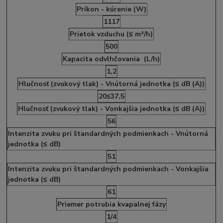
Príkon - kúrenie (W)
1117
Prietok vzduchu (≤ m³/h)
500
Kapacita odvlhčovania (L/h)
1,2
Hlučnosť (zvukový tlak) - Vnútorná jednotka (≤ dB (A))
20≤37,5
Hlučnosť (zvukový tlak) - Vonkajšia jednotka (≤ dB (A))
56
Intenzita zvuku pri štandardných podmienkach - Vnútorná
jednotka (≤ dB)
51
Intenzita zvuku pri štandardných podmienkach - Vonkajšia
jednotka (≤ dB)
61
Priemer potrubia kvapalnej fázy
1/4