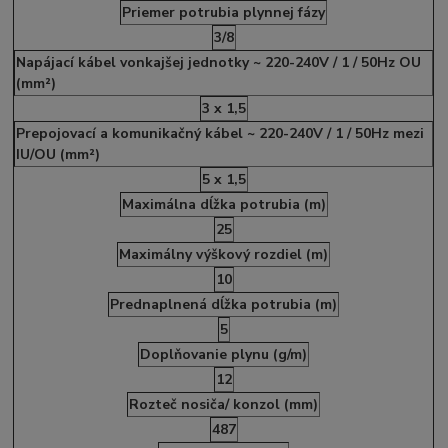
Priemer potrubia plynnej fázy
3/8
Napájací kábel vonkajšej jednotky ~ 220-240V / 1 / 50Hz OU
(mm²)
3 x 1,5
Prepojovací a komunikačný kábel ~ 220-240V / 1 / 50Hz mezi
IU/OU (mm²)
5 x 1,5
Maximálna dĺžka potrubia (m)
25
Maximálny výškový rozdiel (m)
10
Prednaplnená dĺžka potrubia (m)
5
Doplňovanie plynu (g/m)
12
Rozteč nosiča/ konzol (mm)
487