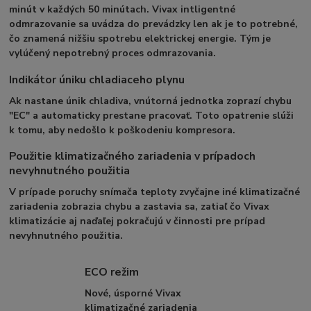
minút v každých 50 minútach. Vivax intligentné
odmrazovanie sa uvádza do prevádzky len ak je to potrebné,
čo znamená nižšiu spotrebu elektrickej energie. Tým je
vylúčený nepotrebný proces odmrazovania.
Indikátor úniku chladiaceho plynu
Ak nastane únik chladiva, vnútorná jednotka zoprazí chybu
"EC" a automaticky prestane pracovať. Toto opatrenie slúži
k tomu, aby nedošlo k poškodeniu kompresora.
Použitie klimatizačného zariadenia v prípadoch
nevyhnutného použitia
V prípade poruchy snímača teploty zvyčajne iné klimatizačné
zariadenia zobrazia chybu a zastavia sa, zatiaľ čo Vivax
klimatizácie aj naďaľej pokračujú v činnosti pre prípad
nevyhnutného použitia.
ECO režim
Nové, úsporné Vivax
klimatizačné zariadenia