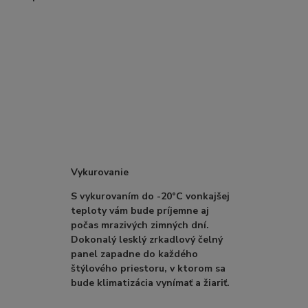
Vykurovanie
S vykurovaním do -20°C vonkajšej
teploty vám bude príjemne aj
počas mrazivých zimných dní.
Dokonalý lesklý zrkadlový čelný
panel zapadne do každého
štýlového priestoru, v ktorom sa
bude klimatizácia vynímať a žiariť.