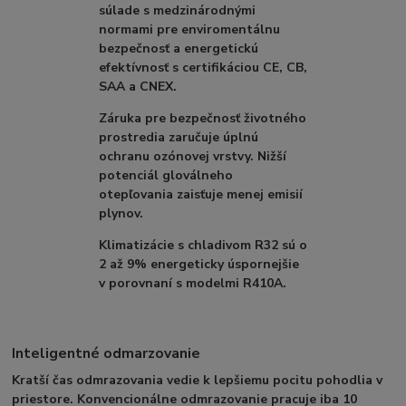
súlade s medzinárodnými
normami pre enviromentálnu
bezpečnosť a energetickú
efektívnosť s certifikáciou CE, CB,
SAA a CNEX.
Záruka pre bezpečnosť životného
prostredia zaručuje úplnú
ochranu ozónovej vrstvy. Nižší
potenciál gloválneho
otepľovania zaisťuje menej emisií
plynov.
Klimatizácie s chladivom R32 sú o
2 až 9% energeticky úspornejšie
v porovnaní s modelmi R410A.
Inteligentné odmarzovanie
Kratší čas odmrazovania vedie k lepšiemu pocitu pohodlia v
priestore. Konvencionálne odmrazovanie pracuje iba 10