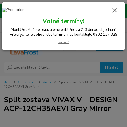
Montáže realizujeme na celom západe SR! Kraje TT, BA, NR, TN, vrátane
okresov SE, MY, TO, NZ, DS, GA.
Voľné termíny!
0
ks
0948 242 067
EUR
za
0 €
(Po-Pia, 8-15 hod.)
Montáže aktuálne realizujeme približne za 2-3 dni po objednaní.
Pre urýchlené dohodnutie termínu, nás kontaktujte 0902 137 329
Zatvoriť
Menu
Hľadať
Úvod
Klimatizácie
Vivax
Split zostava VIVAX V – DESIGN ACP-
12CH35AEVI Gray Mirror
Split zostava VIVAX V – DESIGN
ACP-12CH35AEVI Gray Mirror