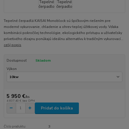
Tepelné čerpadlá KAISAI Monoblock sú špičkovým riešením pre
moderné vykurovanie, chladenie a ohrev teplej úžitkovej vody. Vďaka
kombinácii pokročilej technológie, ekologického prístupu a užívateľsky
prívetivého dizajnu ponúkajú ideálnu alternatívu k tradičným vykurovací...
celý popis
Dostupnosť
Skladom
Výkon
5 950 €
/
ks
4 837,40 €
bez DPH
Pridať do košíka
Číslo produktu:
3