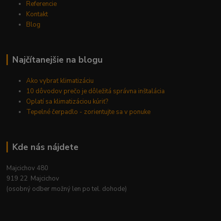
Referencie
Kontakt
Blog
Najčítanejšie na blogu
Ako vybrať klimatizáciu
10 dôvodov prečo je dôležitá správna inštalácia
Oplatí sa klimatizáciou kúriť?
Tepelné čerpadlo - zorientujte sa v ponuke
Kde nás nájdete
Majcichov 480
919 22 Majcichov
(osobný odber možný len po tel. dohode)