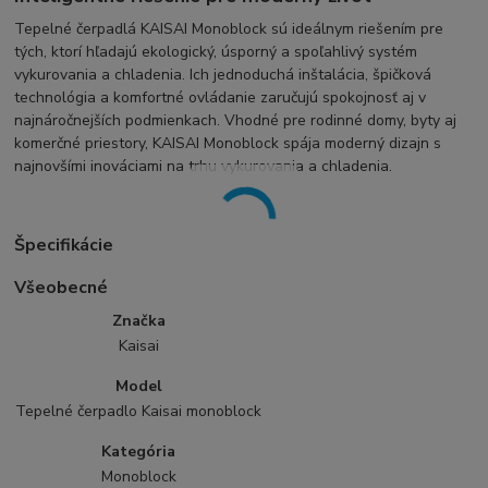
Tepelné čerpadlá KAISAI Monoblock sú ideálnym riešením pre
tých, ktorí hľadajú ekologický, úsporný a spoľahlivý systém
vykurovania a chladenia. Ich jednoduchá inštalácia, špičková
technológia a komfortné ovládanie zaručujú spokojnosť aj v
najnáročnejších podmienkach. Vhodné pre rodinné domy, byty aj
komerčné priestory, KAISAI Monoblock spája moderný dizajn s
najnovšími inováciami na trhu vykurovania a chladenia.
Špecifikácie
Všeobecné
Značka
Kaisai
Model
Tepelné čerpadlo Kaisai monoblock
Kategória
Monoblock