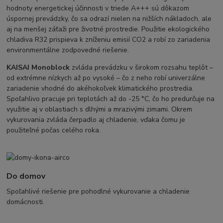
hodnoty energetickej účinnosti v triede A+++ sú dôkazom
úspornej prevádzky, čo sa odrazí nielen na nižších nákladoch, ale
aj na menšej záťaži pre životné prostredie. Použitie ekologického
chladiva R32 prispieva k zníženiu emisií CO2 a robí zo zariadenia
environmentálne zodpovedné riešenie.
KAISAI Monoblock
zvláda prevádzku v širokom rozsahu teplôt –
od extrémne nízkych až po vysoké – čo z neho robí univerzálne
zariadenie vhodné do akéhokoľvek klimatického prostredia.
Spoľahlivo pracuje pri teplotách až do -25 °C, čo ho predurčuje na
využitie aj v oblastiach s dlhými a mrazivými zimami. Okrem
vykurovania zvláda čerpadlo aj chladenie, vďaka čomu je
použiteľné počas celého roka.
Do domov
Spoľahlivé riešenie pre pohodlné vykurovanie a chladenie
domácnosti.