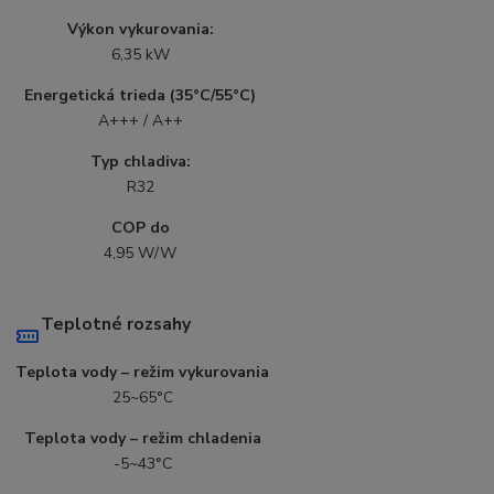
Výkon vykurovania:
6,35 kW
Energetická trieda (35°C/55°C)
A+++ / A++
Typ chladiva:
R32
COP do
4,95 W/W
Teplotné rozsahy
Teplota vody – režim vykurovania
25~65°C
Teplota vody – režim chladenia
-5~43°C