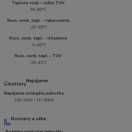
Teplota vody – režim TUV
30~60°C
Rozs. vonk. tepl. - vykurovanie
-25~35°C
Rozs. vonk. tepl. - chladenie
-5~46°C
Rozs. vonk. tepl. - TUV
-25~43°C
Napájanie
Napájanie vonkajšia jednotka
220-240V / 1f / 50Hz
Rozmery a váha
Rozmery vonkajšej jednotky