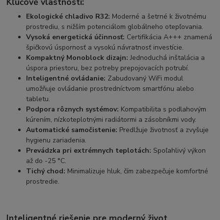
Kľúčové vlastnosti:
Ekologické chladivo R32:
Moderné a šetrné k životnému
prostrediu, s nižším potenciálom globálneho otepľovania.
Vysoká energetická účinnosť:
Certifikácia A+++ znamená
špičkovú úspornosť a vysokú návratnosť investície.
Kompaktný Monoblock dizajn:
Jednoduchá inštalácia a
úspora priestoru, bez potreby prepojovacích potrubí.
Inteligentné ovládanie:
Zabudovaný WiFi modul
umožňuje ovládanie prostredníctvom smartfónu alebo
tabletu.
Podpora rôznych systémov:
Kompatibilita s podlahovým
kúrením, nízkoteplotnými radiátormi a zásobníkmi vody.
Automatické samočistenie:
Predlžuje životnosť a zvyšuje
hygienu zariadenia.
Prevádzka pri extrémnych teplotách:
Spoľahlivý výkon
až do -25 °C.
Tichý chod:
Minimalizuje hluk, čím zabezpečuje komfortné
prostredie.
Inteligentné riešenie pre moderný život