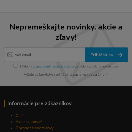
Nepremeškajte novinky, akcie a
zľavy!
Prihlásiť sa
Súhlasím so
spracovaním osobných údajov
za účelom zasielania newslettera.
Môžete sa kedykoľvek odhlásiť. Zasielame raz za 14 dní.
Informácie pre zákazníkov
O nás
Ako nakupovať
Obchodné podmienky