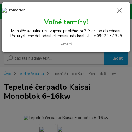
Montáže realizujeme na celom západe SR! Kraje TT, BA, NR, TN, vrátane
okresov SE, MY, TO, NZ, DS, GA.
Voľné termíny!
0
ks
0948 242 067
EUR
za
0 €
(Po-Pia, 8-15 hod.)
Montáže aktuálne realizujeme približne za 2-3 dni po objednaní.
Pre urýchlené dohodnutie termínu, nás kontaktujte 0902 137 329
Menu
Zatvoriť
Hľadať
Úvod
Tepelné čerpadlá
Tepelné čerpadlo Kaisai Monoblok 6-16kw
Tepelné čerpadlo Kaisai
Monoblok 6-16kw