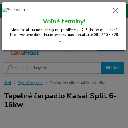
Montáže realizujeme na celom západe SR! Kraje TT, BA, NR, TN, vrátane
okresov SE, MY, TO, NZ, DS, GA.
Voľné termíny!
0
ks
0948 242 067
EUR
za
0 €
(Po-Pia, 8-15 hod.)
Montáže aktuálne realizujeme približne za 2-3 dni po objednaní.
Pre urýchlené dohodnutie termínu, nás kontaktujte 0902 137 329
Zatvoriť
Menu
Hľadať
Úvod
Tepelné čerpadlá
Tepelné čerpadlo Kaisai Split 6-16kw
Tepelné čerpadlo Kaisai Split 6-
16kw