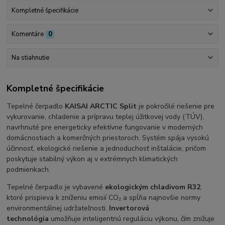
Kompletné špecifikácie
Komentáre
0
Na stiahnutie
Kompletné špecifikácie
Tepelné čerpadlo
KAISAI ARCTIC Split
je pokročilé riešenie pre
vykurovanie, chladenie a prípravu teplej úžitkovej vody (TÚV),
navrhnuté pre energeticky efektívne fungovanie v moderných
domácnostiach a komerčných priestoroch. Systém spája vysokú
účinnosť, ekologické riešenie a jednoduchosť inštalácie, pričom
poskytuje stabilný výkon aj v extrémnych klimatických
podmienkach.
Tepelné čerpadlo je vybavené
ekologickým chladivom R32
,
ktoré prispieva k zníženiu emisií CO₂ a spĺňa najnovšie normy
environmentálnej udržateľnosti.
Invertorová
technológia
umožňuje inteligentnú reguláciu výkonu, čím znižuje