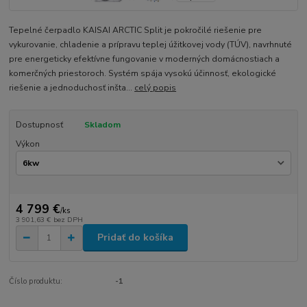
Tepelné čerpadlo KAISAI ARCTIC Split je pokročilé riešenie pre
vykurovanie, chladenie a prípravu teplej úžitkovej vody (TÚV), navrhnuté
pre energeticky efektívne fungovanie v moderných domácnostiach a
komerčných priestoroch. Systém spája vysokú účinnosť, ekologické
riešenie a jednoduchosť inšta...
celý popis
Dostupnosť
Skladom
Výkon
4 799 €
/
ks
3 901,63 €
bez DPH
Pridať do košíka
Číslo produktu:
-1