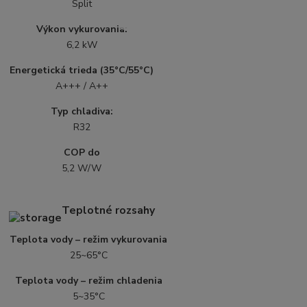
Split
Výkon vykurovania:
6,2 kW
Energetická trieda (35°C/55°C)
A+++ / A++
Typ chladiva:
R32
COP do
5,2 W/W
Teplotné rozsahy
Teplota vody – režim vykurovania
25~65°C
Teplota vody – režim chladenia
5~35°C