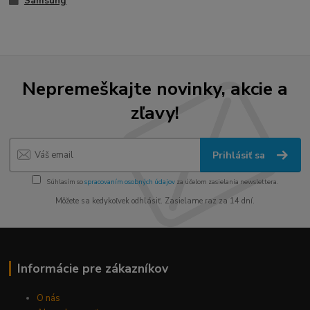
Samsung
Nepremeškajte novinky, akcie a
zľavy!
Prihlásiť sa
Súhlasím so
spracovaním osobných údajov
za účelom zasielania newslettera.
Môžete sa kedykoľvek odhlásiť. Zasielame raz za 14 dní.
Informácie pre zákazníkov
O nás