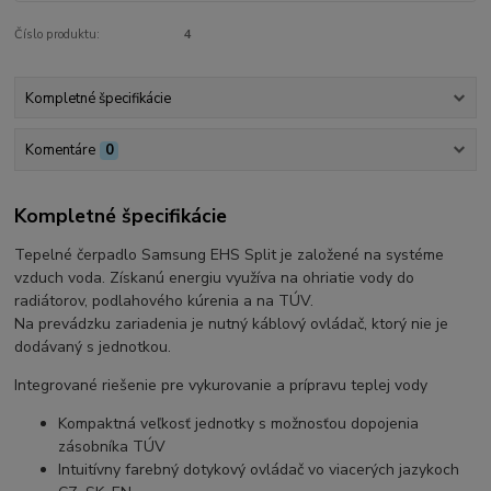
Číslo produktu:
4
Kompletné špecifikácie
Komentáre
0
Kompletné špecifikácie
Tepelné čerpadlo Samsung EHS Split je založené na systéme
vzduch voda. Získanú energiu využíva na ohriatie vody do
radiátorov, podlahového kúrenia a na TÚV.
Na prevádzku zariadenia je nutný káblový ovládač, ktorý nie je
dodávaný s jednotkou.
Integrované riešenie pre vykurovanie a prípravu teplej vody
Kompaktná veľkosť jednotky s možnosťou dopojenia
zásobníka TÚV
Intuitívny farebný dotykový ovládač vo viacerých jazykoch