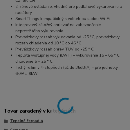
CZ, SK, EN
2-zónové ovládanie, vhodné pre podlahové vykurovanie a
radiátory
SmartThings kompatibilný s voliteľnou sadou Wi-Fi
Integrovaný záložný ohrievač na zabezpečenie
nepretržitého vykurovania
Prevádzkový rozsah vykurovania od -25 °C, prevádzkový
rozsah chladenia od 10 °C do 46 °C
Prevádzkový rozsah ohrev TÚV od -25 ° C
Teplota výstupnej vody (LWT) – vykurovanie 15 – 65 ° C,
chladenie 5 – 25 ° C
Tichý režim v 4-stupňoch (až do 35dB(A) – pre jednotky
6kW a 9kW
Tovar zaradený v kategóriách
Tepelné čerpadlá