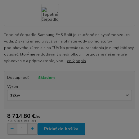
Tepelné čerpadlo Samsung EHS Split je založené na systéme vzduch
voda. Získanú energiu využíva na ohriatie vody do radiátorov,
podlahového kúrenia a na TÚV.Na prevádzku zariadenia je nutný káblový
ovládač, ktorý nie je dodávaný s jednotkou. Integrované riešenie pre
vykurovanie a prípravu teplej vod...
celý popis
Dostupnosť
Skladom
Výkon
8 714,80 €
/
ks
7 085,20 €
bez DPH
Pridať do košíka