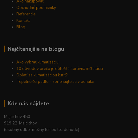
Ako nakupovať
Obchodné podmienky
Referencie
Kontakt
Blog
Najčítanejšie na blogu
Ako vybrať klimatizáciu
10 dôvodov prečo je dôležitá správna inštalácia
Oplatí sa klimatizáciou kúriť?
Tepelné čerpadlo - zorientujte sa v ponuke
Kde nás nájdete
Majcichov 480
919 22 Majcichov
(osobný odber možný len po tel. dohode)