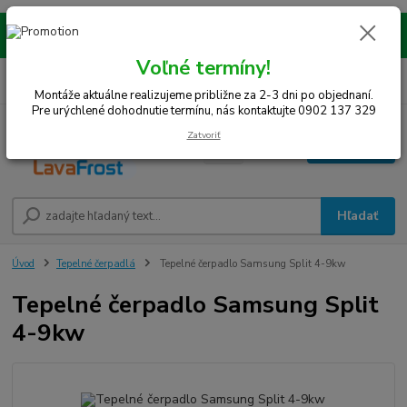
Montáže realizujeme na celom západe SR! Kraje TT, BA, NR, TN, vrátane
okresov SE, MY, TO, NZ, DS, GA.
Voľné termíny!
0
ks
0948 242 067
EUR
za
0 €
(Po-Pia, 8-15 hod.)
Montáže aktuálne realizujeme približne za 2-3 dni po objednaní.
Pre urýchlené dohodnutie termínu, nás kontaktujte 0902 137 329
Zatvoriť
Menu
Hľadať
Úvod
Tepelné čerpadlá
Tepelné čerpadlo Samsung Split 4-9kw
Tepelné čerpadlo Samsung Split
4-9kw