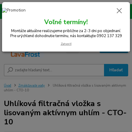
Montáže realizujeme na celom západe SR! Kraje TT, BA, NR, TN, vrátane
okresov SE, MY, TO, NZ, DS, GA.
Voľné termíny!
0
ks
0948 242 067
EUR
za
0 €
(Po-Pia, 8-15 hod.)
Montáže aktuálne realizujeme približne za 2-3 dni po objednaní.
Pre urýchlené dohodnutie termínu, nás kontaktujte 0902 137 329
Zatvoriť
Menu
Hľadať
Úvod
Zmäkčovače vody
Uhlíková filtračná vložka s lisovaným aktívnym
uhlím - CTO-10
Uhlíková filtračná vložka s
lisovaným aktívnym uhlím - CTO-
10