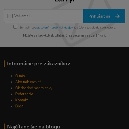
Prihlásiť sa
Súhlasím so
spracovaním osobných údajov
za účelom zasielania newslettera.
Môžete sa kedykoľvek odhlásiť. Zasielame raz za 14 dní.
Informácie pre zákazníkov
O nás
Ako nakupovať
Obchodné podmienky
Referencie
Kontakt
Blog
Najčítanejšie na blogu