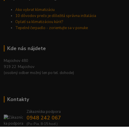
Ako vybrať klimatizáciu
10 dôvodov prečo je dôležitá správna inštalácia
Oplatí sa klimatizáciou kúriť?
Tepelné čerpadlo - zorientujte sa v ponuke
Kde nás nájdete
Majcichov 480
919 22 Majcichov
(osobný odber možný len po tel. dohode)
Kontakty
Zákaznícka podpora
0948 242 067
(Po-Pia, 8-15 hod.)