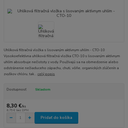
Uhlíková filtračná vložka s lisovaným aktívnym uhlím - CTO-10
Vysokoefektívna uhlíková filtračná vložka CTO-10 s lisovaným aktívnym
uhlím absorbuje nečistoty z vody. Používajú sa na obmedzenie alebo
odstránenie nežiaduceho zápachu, chuti, vôňe, organických zlúčenín a
zvyškov chlóru, tak...
celý popis
Dostupnosť
Skladom
8,30 €
/
ks
6,75 €
bez DPH
Pridať do košíka