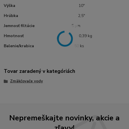
Výška
10"
Hrúbka
2,5"
Jemnosť filtácie
5 µm
Hmotnosť
0,39 kg
Balenie/krabica
50 ks
Tovar zaradený v kategóriách
Zmäkčovače vody
Nepremeškajte novinky, akcie a
zľavy!