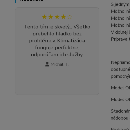
S jedným 
Možno inš
★★★★☆
Možno inš
Možno in
Tento tím je skvelý... Všetko
V dolnej 
prebehlo hladko bez
Príprava 
problémov. Klimatizácia
funguje perfektne,
odporúčam ich služby.
Nepriamo
Michal T.
dostupné 
pomocným
Model OK
Model OK
Stacioná
nádobou 
Niektoré