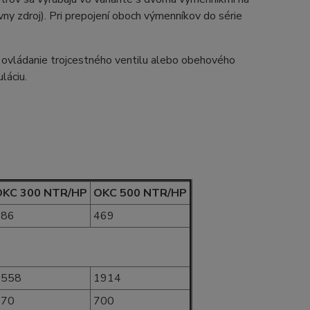
vny zdroj). Pri prepojení oboch výmenníkov do série
 ovládanie trojcestného ventilu alebo obehového
láciu.
OKC 300 NTR/HP
OKC 500 NTR/HP
286
469
1558
1914
670
700