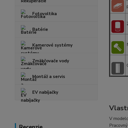
Fotovoltika
Batérie
Kamerové systémy
Zmäkčovače vody
Montáž a servis
EV nabíjačky
Vlast
V modelo
Pracovný
Recenzie