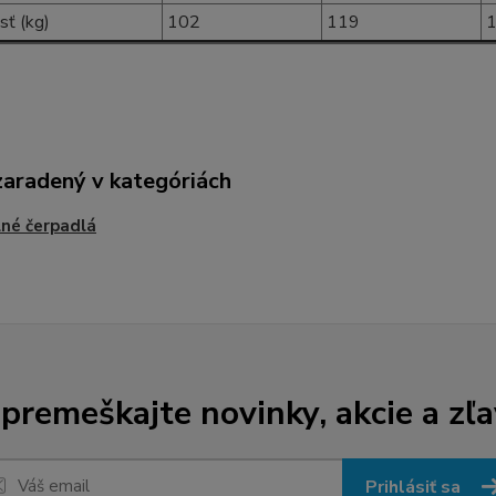
ť (kg)
102
119
zaradený v kategóriách
né čerpadlá
premeškajte novinky, akcie a zľa
Prihlásiť sa