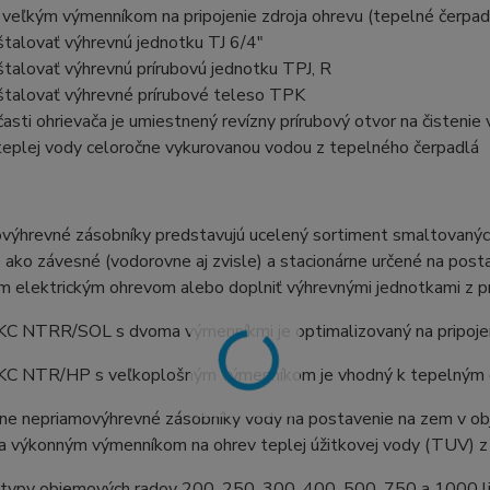
veľkým výmenníkom na pripojenie zdroja ohrevu (tepelné čerpadl
talovať výhrevnú jednotku TJ 6/4"
talovať výhrevnú prírubovú jednotku TPJ, R
štalovať výhrevné prírubové teleso TPK
časti ohrievača je umiestnený revízny prírubový otvor na čistenie
teplej vody celoročne vykurovanou vodou z tepelného čerpadlá
výhrevné zásobníky predstavujú ucelený sortiment smaltovaných
ako závesné (vodorovne aj zvisle) a stacionárne určené na post
 elektrickým ohrevom alebo doplniť výhrevnými jednotkami z pr
C NTRR/SOL s dvoma výmenníkmi je optimalizovaný na pripojen
C NTR/HP s veľkoplošným výmenníkom je vhodný k tepelným č
rne nepriamovýhrevné zásobníky vody na postavenie na zem v o
a výkonným výmenníkom na ohrev teplej úžitkovej vody (TUV) z 
 typy objemových radov 200, 250, 300, 400, 500, 750 a 1000 li