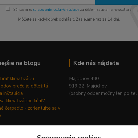
Súhlasím so
spracovaním osobných údajov
za účelom zasielania newslettera.
Môžete sa kedykoľvek odhlásiť. Zasielame raz za 14 dní.
nejšie na blogu
Kde nás nájdete
brať klimatizáciu
Majcichov 480
odov prečo je dôležitá
919 22 Majcichov
a inštalácia
(osobný odber možný len po tel
sa klimatizáciou kúriť?
é čerpadlo - zorientujte sa v
e
Spracovanie cookies