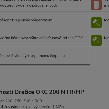
prostredí tvrdej a chlórovanej vody
a 
Zásobník s jedným výmenníkom
Mo
Možno inštalovať výhrevné prírubové teleso TPK
Mo
Ohrievač vhodný k tepelnému čerpadlu
nosti Dražice OKC 200 NTR/HP
ch 200, 250, 300 a 500
 tlak v nádobe aj vo výmenníku 1 MPa