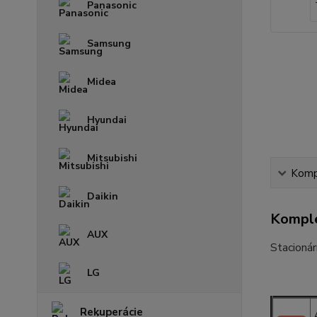
Panasonic
Samsung
Midea
Hyundai
Mitsubishi
Kompl
Daikin
Komple
AUX
Stacioná
LG
Rekuperácie