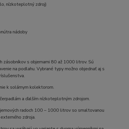
o, nízkoteplotný zdroj)
 vnútra nádoby
 zásobníkov s objemami 80 až 1000 litrov. Sú
avenie na podlahu. Vybrané typy možno objednať aj s
íslušenstva.
ie k solárnym kolektorom.
erpadlám a ďalším nízkoteplotným zdrojom.
bjemových radoch 100 – 1000 litrov so smaltovanou
externého zdroja.
trov sa vyrábajú vo variante s dvoma výmenníkmi na