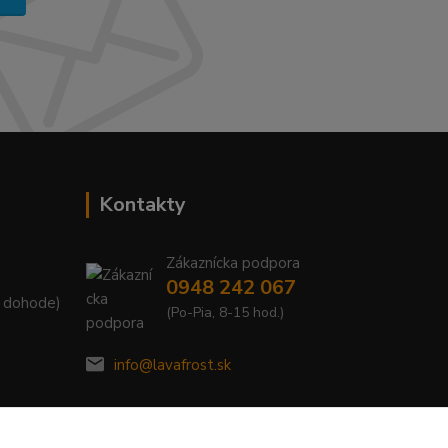
Kontakty
Zákaznícka podpora
0948 242 067
. dohode)
(Po-Pia, 8-15 hod.)
info@lavafrost.sk