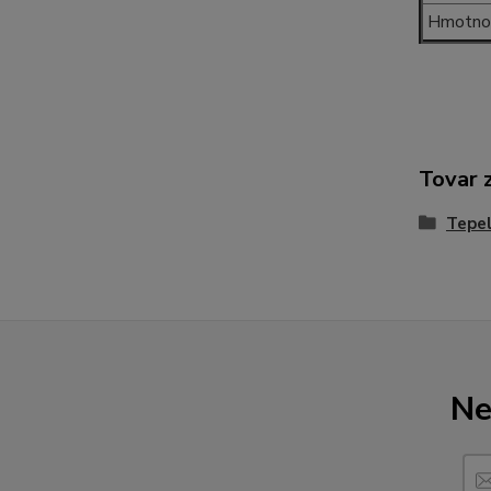
Hmotnos
Tovar 
Tepel
Ne