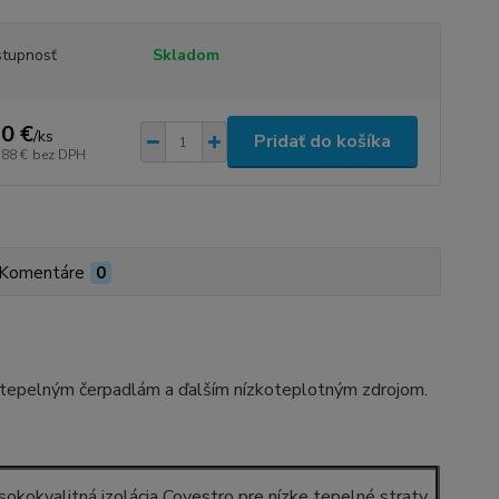
tupnosť
Skladom
0 €
/
ks
Pridať do košíka
,88 €
bez DPH
Komentáre
0
 tepelným čerpadlám a ďalším nízkoteplotným zdrojom.
sokokvalitná izolácia Covestro pre nízke tepelné straty