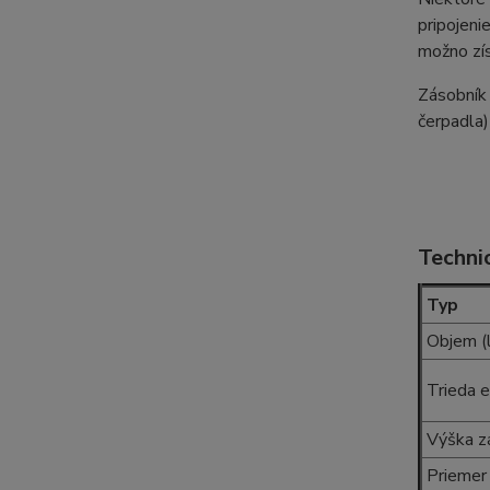
pripojeni
možno zí
Zásobník
čerpadla)
Techni
Typ
Objem (l
Trieda e
Výška z
Priemer