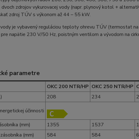
e dvoch zdrojov vykurovacej vody (napr. plynový kotol + alternatí
skať zdroj TÚV s výkonom až 44 – 55 kW.
 vody je vybavený reguláciou teploty ohrevu TÚV (termostat na
 pre napätie 230 V/50 Hz, poistným ventilom a vývodom na cirku
cké parametre
OKC 200 NTR/HP
OKC 250 NTR/HP
)
208
234
nergetickej účinnosti
ásobníka (mm)
1355
1537
 zásobníka (mm)
584
584