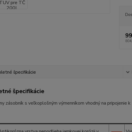
Dos
99
804
etné špecifikácie
tné špecifikácie
rny zásobník s veľkoplošným výmenníkom vhodný na pripojenie k
Antikorózna vrstva nepodlieha jamkovej korózii v
Vy