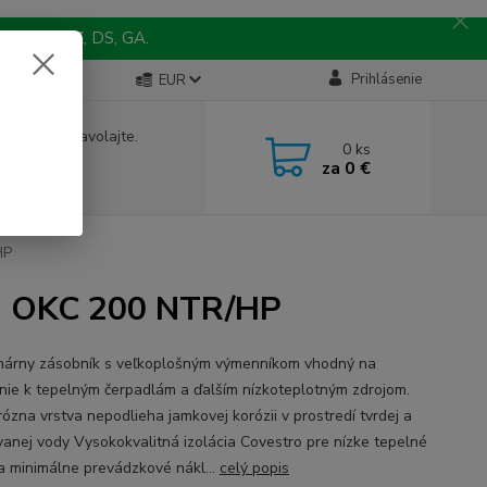
 MY, TO, NZ, DS, GA.
Prihlásenie
EUR
e si rady? Zavolajte.
0
ks
 242 067
za
0 €
9
a, 8-15 hod.)
HP
E OKC 200 NTR/HP
nárny zásobník s veľkoplošným výmenníkom vhodný na
enie k tepelným čerpadlám a ďalším nízkoteplotným zdrojom.
rózna vrstva nepodlieha jamkovej korózii v prostredí tvrdej a
vanej vody Vysokokvalitná izolácia Covestro pre nízke tepelné
 a minimálne prevádzkové nákl...
celý popis