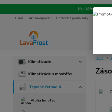
Montáže realizujeme
O nás
Ako nakupovať
Obchodné podmienky
Referencie
Úvod
T
Klimatizácie
Záso
Klimatizácie s montážou
Tepelné čerpadlá
Alpha Innotec