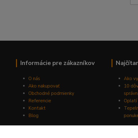
Informácie pre zákazníkov
Najčíta
O nás
Ako vy
Ako nakupovať
10 dôv
Obchodné podmienky
správn
Referencie
Oplatí 
Kontakt
Tepeln
Blog
ponuk