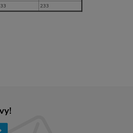
133
233
vy!